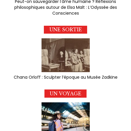
Peut-on sauvegarder l'âme humaine ? Réflexions
philosophiques autour de Elsa Malt : L’Odyssée des
Consciences
UNE SORTIE
Chana Orloff : Sculpter l’époque au Musée Zadkine
UN VOYAGE