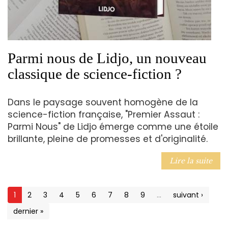
Parmi nous de Lidjo, un nouveau
classique de science-fiction ?
Dans le paysage souvent homogène de la
science-fiction française, "Premier Assaut :
Parmi Nous" de Lidjo émerge comme une étoile
brillante, pleine de promesses et d'originalité.
Lire la suite
1
2
3
4
5
6
7
8
9
…
suivant ›
dernier »