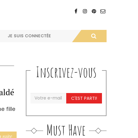
JE SUIS CONNECTÉE
Inscrivez-vous
aldé
C'EST PARTI!
 fille
Must Have
a suite