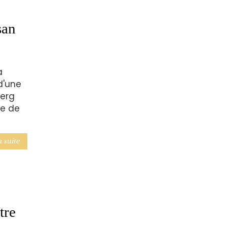
san
a
d'une
erg
ue de
a suite
tre