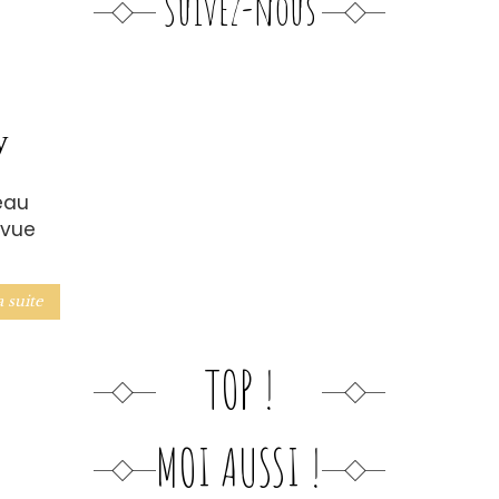
Suivez-nous
y
eau
évue
a suite
TOP !
MOI AUSSI !