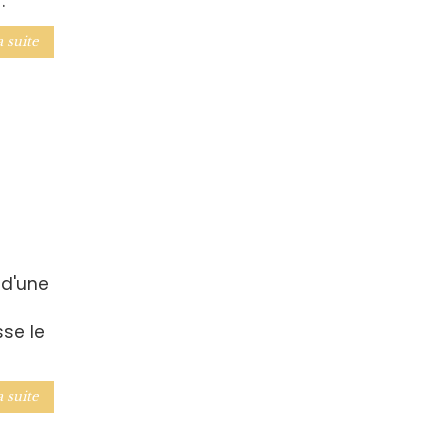
.
a suite
 d'une
sse le
a suite