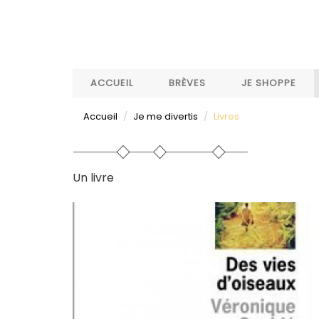
Aller
au
contenu
principal
ACCUEIL
BRÈVES
JE SHOPPE
Accueil
Je me divertis
Livres
Un livre