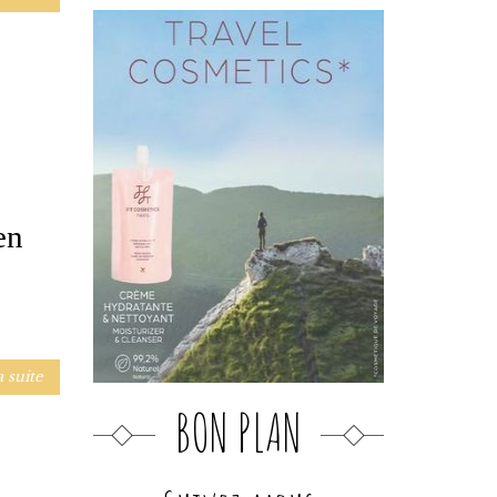
en
a suite
BON PLAN