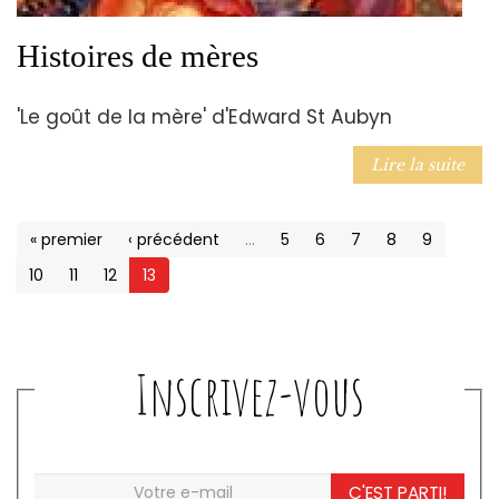
Histoires de mères
'Le goût de la mère' d'Edward St Aubyn
Lire la suite
« premier
‹ précédent
…
5
6
7
8
9
10
11
12
13
Inscrivez-vous
C'EST PARTI!