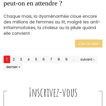
peut-on en attendre ?
Chaque mois, la dysménorrhée cloue encore
des millions de femmes au lit, malgré les anti-
inflammatoires, la chaleur ou la pilule quand
elle convient.
Lire la suite
1
2
3
4
5
6
7
8
9
…
suivant ›
dernier »
Inscrivez-vous