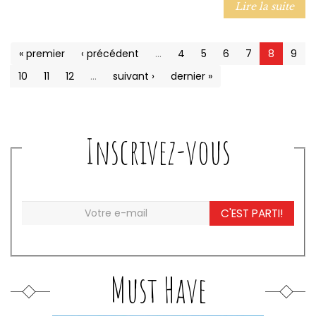
Lire la suite
« premier
‹ précédent
…
4
5
6
7
8
9
10
11
12
…
suivant ›
dernier »
Inscrivez-vous
C'EST PARTI!
Must Have