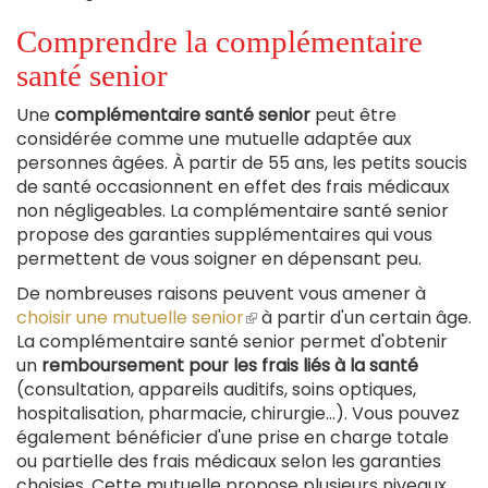
Comprendre la complémentaire
santé senior
Une
complémentaire santé senior
peut être
considérée comme une mutuelle adaptée aux
personnes âgées. À partir de 55 ans, les petits soucis
de santé occasionnent en effet des frais médicaux
non négligeables. La complémentaire santé senior
propose des garanties supplémentaires qui vous
permettent de vous soigner en dépensant peu.
De nombreuses raisons peuvent vous amener à
choisir une mutuelle senior
(le
à partir d'un certain âge.
La complémentaire santé senior permet d'obtenir
lien
un
remboursement pour les frais liés à la santé
est
(consultation, appareils auditifs, soins optiques,
externe)
hospitalisation, pharmacie, chirurgie…). Vous pouvez
également bénéficier d'une prise en charge totale
ou partielle des frais médicaux selon les garanties
choisies. Cette mutuelle propose plusieurs niveaux