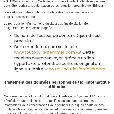
et L.122-4 & suivants du Code de la propriété Intellectuelle, ils ne peuvent
donc être repris sans autorisation de reproduction préalable de l’Editeur.
Toute utilisation des contenus du site à des fins commerciales ou
publicitaires est interdite.
La reproduction d’un contenu du site à des fins de citation doit
obligatoirement être accompagnée :
Du nom de l’auteur du contenu (quand il est
précisé).
De la mention : « paru sur le site
(le
www.toutpourlesfemmes.com »
. Cette
lien
mention devra renvoyer, grâce à un lien
est
hypertexte profond, au contenu original en
externe)
ligne sur le site
www.toutpourlesfemmes.com
.
Traitement des données personnelles / loi informatique
et libertés
Conformément à la loi « informatique et libertés » du 6 janvier 1978, vous
bénéficiez d’un droit d’accès, de rectification, de suppression des
informations vous concernant. Si vous souhaitez l’un quelconque de ces
droits, et obtenir communication des informations vous concernant, veuillez
adresser votre message par courriel à l’adresse suivante :