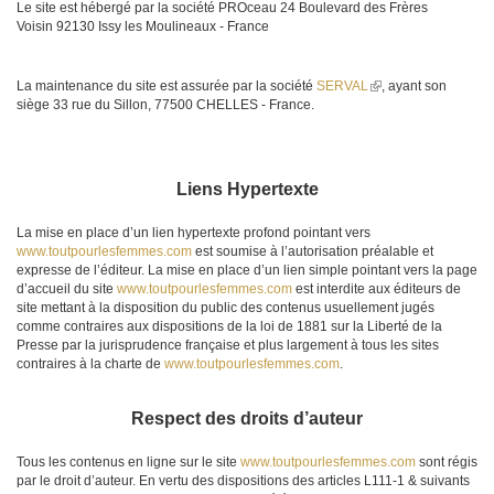
Le site est hébergé par la société
PROceau
24 Boulevard des Frères
Voisin
92130 Issy les Moulineaux - France
La maintenance du site est assurée par la société
SERVAL
(le
, ayant son
siège
33 rue du Sillon, 77500 CHELLES
- France.
lien
est
externe)
Liens Hypertexte
La mise en place d’un lien hypertexte profond pointant vers
www.toutpourlesfemmes.com
est soumise à l’autorisation préalable et
expresse de l’éditeur. La mise en place d’un lien simple pointant vers la page
d’accueil du site
www.toutpourlesfemmes.com
est interdite aux éditeurs de
site mettant à la disposition du public des contenus usuellement jugés
comme contraires aux dispositions de la loi de 1881 sur la Liberté de la
Presse par la jurisprudence française et plus largement à tous les sites
contraires à la charte de
www.toutpourlesfemmes.com
.
Respect des droits d’auteur
Tous les contenus en ligne sur le site
www.toutpourlesfemmes.com
sont régis
par le droit d’auteur. En vertu des dispositions des articles L111-1 & suivants