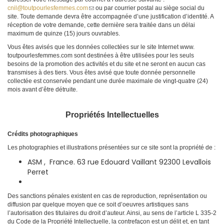
cnil@toutpourlesfemmes.com
(le
ou par courrier postal au siège social du
site. Toute demande devra être accompagnée d’une justification d’identité. A
lien
réception de votre demande, cette dernière sera traitée dans un délai
envoie
maximum de quinze (15) jours ouvrables.
un
courriel)
Vous êtes avisés que les données collectées sur le site Internet www.
toutpourlesfemmes.com sont destinées à être utilisées pour les seuls
besoins de la promotion des activités et du site et ne seront en aucun cas
transmises à des tiers. Vous êtes avisé que toute donnée personnelle
collectée est conservée pendant une durée maximale de vingt-quatre (24)
mois avant d’être détruite.
Propriétés Intellectuelles
Crédits photographiques
Les photographies et illustrations présentées sur ce site sont la propriété de :
ASM , France.
63 rue Edouard Vaillant 92300 Levallois
Perret
Des sanctions pénales existent en cas de reproduction, représentation ou
diffusion par quelque moyen que ce soit d’oeuvres artistiques sans
l’autorisation des titulaires du droit d’auteur. Ainsi, au sens de l’article L 335-2
du Code de la Propriété Intellectuelle, la contrefaçon est un délit et, en tant