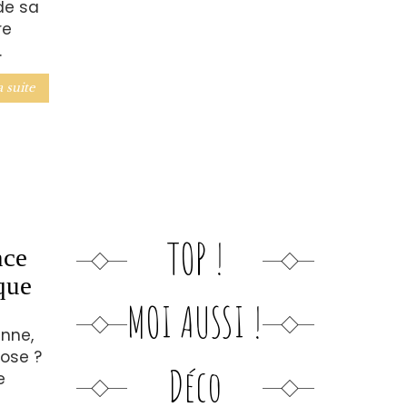
de sa
re
.
a suite
TOP !
nce
ique
MOI AUSSI !
enne,
pose ?
Déco
e