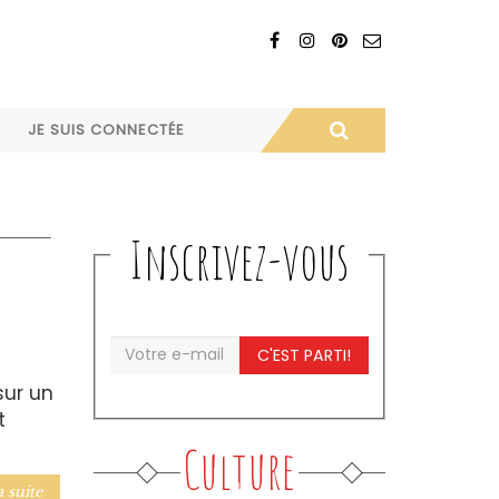
JE SUIS CONNECTÉE
Inscrivez-vous
C'EST PARTI!
sur un
t
Culture
a suite