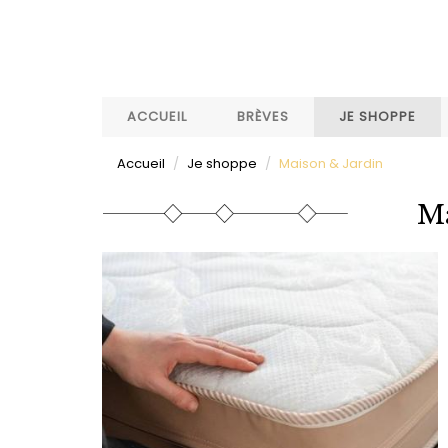
Aller
au
contenu
principal
ACCUEIL
BRÈVES
JE SHOPPE
Accueil
Je shoppe
Maison & Jardin
Ma