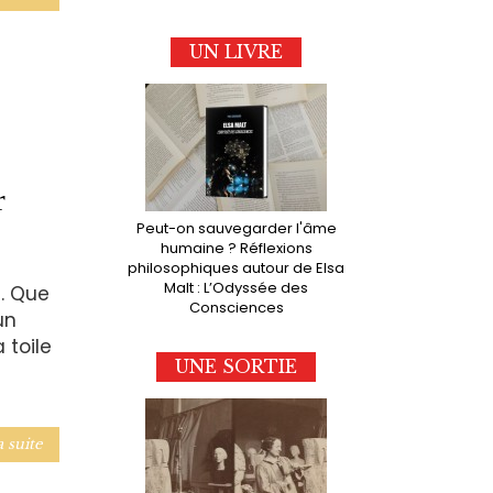
UN LIVRE
r
Peut-on sauvegarder l'âme
humaine ? Réflexions
philosophiques autour de Elsa
Malt : L’Odyssée des
s. Que
Consciences
un
 toile
UNE SORTIE
a suite