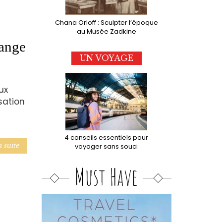
Chana Orloff : Sculpter l’époque
au Musée Zadkine
hange
UN VOYAGE
ux
isation
4 conseils essentiels pour
a suite
voyager sans souci
Must Have