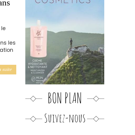
ans
 le
ns les
ration
a suite
BON PLAN
Suivez-nous