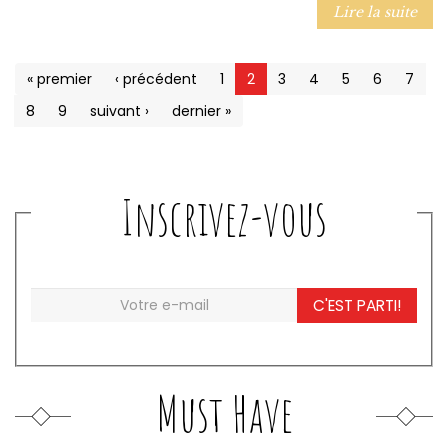
Lire la suite
« premier
‹ précédent
1
2
3
4
5
6
7
8
9
suivant ›
dernier »
Inscrivez-vous
C'EST PARTI!
Must Have