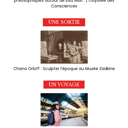
philosophiques autour de Elsa Malt : L’Odyssée des
Consciences
UNE SORTIE
Chana Orloff : Sculpter l’époque au Musée Zadkine
UN VOYAGE