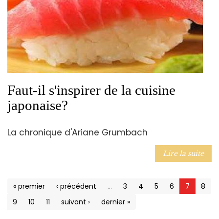
Faut-il s'inspirer de la cuisine
japonaise?
La chronique d'Ariane Grumbach
Lire la suite
« premier
‹ précédent
…
3
4
5
6
7
8
9
10
11
suivant ›
dernier »