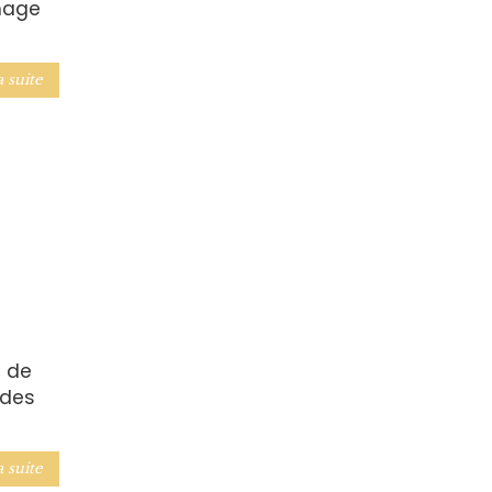
omage
a suite
e de
ndes
a suite