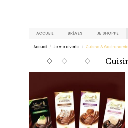
Aller
au
contenu
principal
ACCUEIL
BRÈVES
JE SHOPPE
Accueil
Je me divertis
Cuisine & Gastronomi
Cuisi