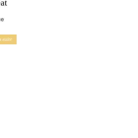
eat
ue
a suite