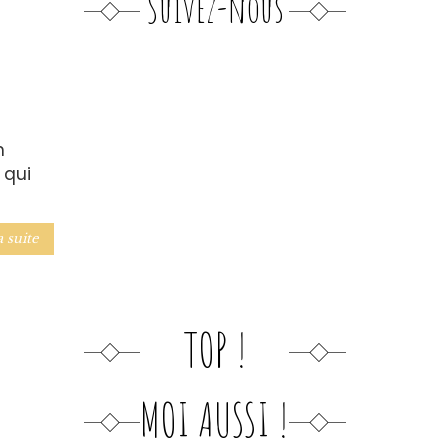
Suivez-nous
n
 qui
a suite
TOP !
MOI AUSSI !