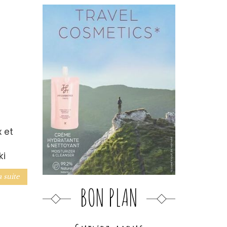
 et
ki
a suite
BON PLAN