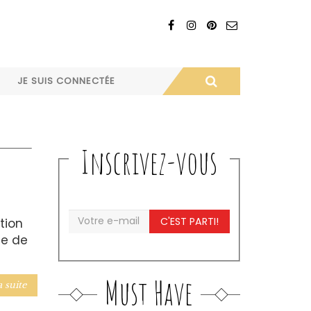
JE SUIS CONNECTÉE
Inscrivez-vous
C'EST PARTI!
tion
ée de
Must Have
a suite