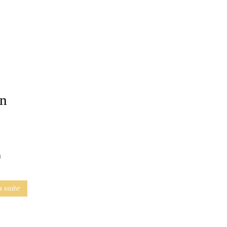
in
n
a suite