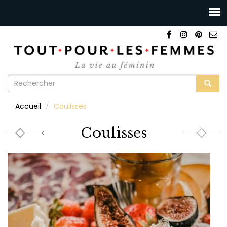
Formulaire
de
Rechercher
Accueil
Coulisses
recherche
Coulisses