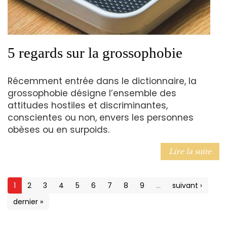
5 regards sur la grossophobie
Récemment entrée dans le dictionnaire, la
grossophobie désigne l’ensemble des
attitudes hostiles et discriminantes,
conscientes ou non, envers les personnes
obèses ou en surpoids.
Lire la suite
1
2
3
4
5
6
7
8
9
…
suivant ›
dernier »