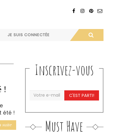
JE SUIS CONNECTÉE
Inscrivez-vous
 !
C'EST PARTI!
ne
 été !
Must Have
a suite