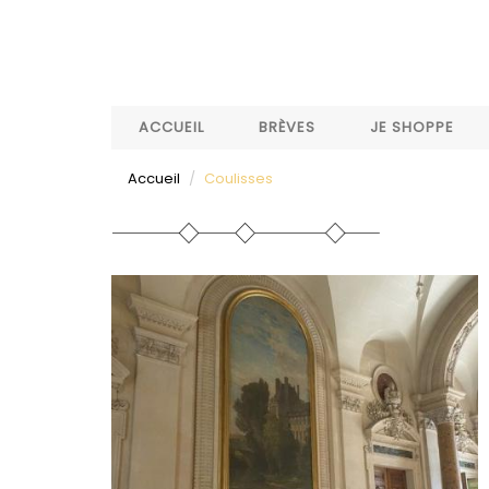
Aller
au
contenu
principal
ACCUEIL
BRÈVES
JE SHOPPE
Accueil
Coulisses