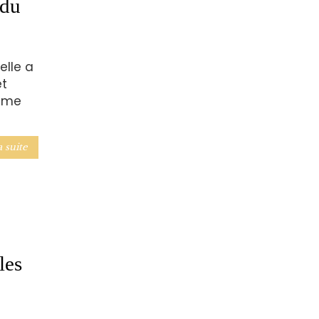
 du
elle a
et
amme
a suite
les