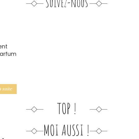
Suivez-nous
ent
parfum
a suite
TOP !
MOI AUSSI !