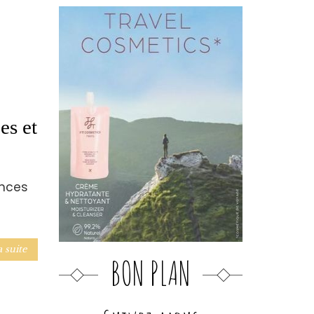
es et
ances
a suite
BON PLAN