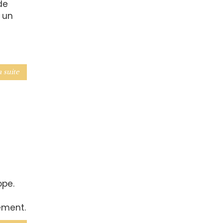
de
 un
a suite
ope.
ement.