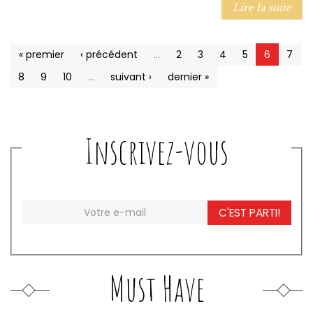
Lire la suite
« premier
‹ précédent
…
2
3
4
5
6
7
8
9
10
…
suivant ›
dernier »
Inscrivez-vous
C'EST PARTI!
Must Have