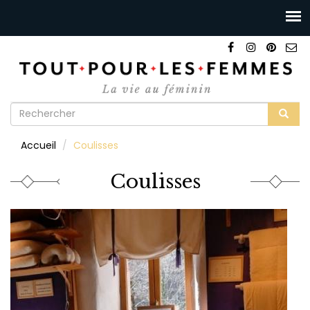
Formulaire
de
Rechercher
Accueil
Coulisses
recherche
Coulisses