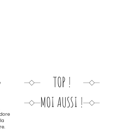
TOP !
e
MOI AUSSI !
.
adore
la
re.