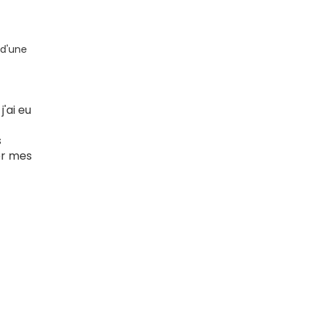
 d'une
'ai eu
s
ser mes