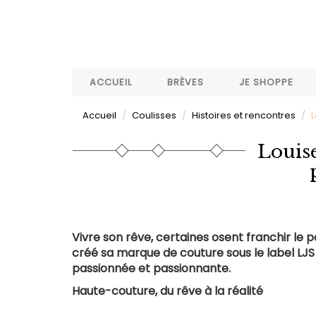
Aller
au
contenu
principal
ACCUEIL
BRÈVES
JE SHOPPE
Accueil
Coulisses
Histoires et rencontres
L
Louise
Vivre son rêve, certaines osent franchir le pa
créé sa marque de couture sous le label LJ
passionnée et passionnante.
Haute-couture, du rêve à la réalité