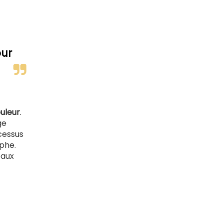
our
uleur
.
ge
cessus
phe.
 aux