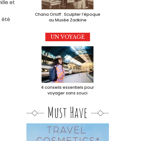
ille et
Chana Orloff : Sculpter l’époque
s été
au Musée Zadkine
UN VOYAGE
4 conseils essentiels pour
voyager sans souci
Must Have