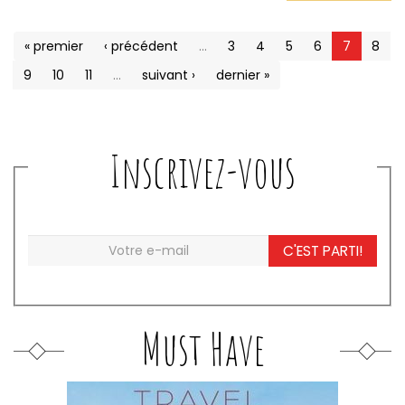
« premier
‹ précédent
…
3
4
5
6
7
8
9
10
11
…
suivant ›
dernier »
Inscrivez-vous
C'EST PARTI!
Must Have