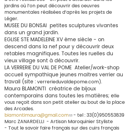
jardins où l’on peut découvrir des oeuvres
monumentales réalisées d’après les projets de
Léger.
MUSEE DU BONSAI petites sculptures vivantes
dans un grand jardin.
EGLISE STE MADELEINE XV ème siècle - on
descend dans la nef pour y découvrir deux
retables magnifiques. Toutes les ruelles du
vieux village sont à découvrir.
LA VERRERIE DU VAL DE POME Atelier/work-shop
accueil sympathique jeunes maitres verrier au
travail (site :
verrerieduvaldepome.com).
Maura BLAMONTI créatrice de bijoux
contemporains dans toutes les matières; e
lle
vous reçoit dans son petit atelier au bout de la place
des Arcades.
biamontimaura@gmail.com
(le
- tel : 33(0)950553839
Marc ZANARDELLI - Artisan Maroquinier Styliste
lien
- Tout le savoir faire français sur des cuirs français
envoie