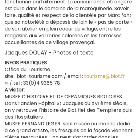
fonctionne parfaitement. La concurrence étrangère
est dure dans le domaine de la maroquinerie. Savoir
faire, qualité et respect de la clientèle par Marc font
que sa notoriété a dépassé de loin le « pas de porte »
de son atelier en plein coeur du village, entre les
magasins aux verreries colorées et les terrasses
accueillantes de ce village provençal.
Jacques DOUAY - Photos et texte
INFOS PRATIQUES
Office du Tourisme
site : biot-tourisme.com / email :
tourisme@biot.fr
(le
/ tel : 33(0)4 9365 78
lien
A visiter:
envoie
MUSEE D’HISTOIRE ET DE CERAMIQUES BIOTOISES
un
Dans l’ancien Hôpital St Jacques du XVI ème siècle,
courriel)
on y retrouve l’histoire de Biot fief des Templiers puis
des Hospitaliers
MUSEE FERNAND LEGER seul musée au monde dédié
à ce grand artiste, les fresques de la façade viennent
d’être restaurées - on peut s’attarder dans les