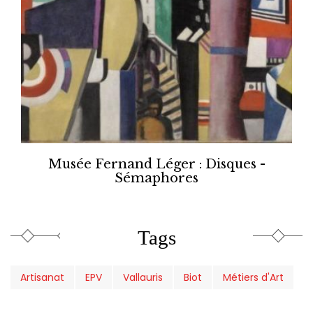
Musée Fernand Léger : Disques -
Sémaphores
Tags
Artisanat
EPV
Vallauris
Biot
Métiers d'Art