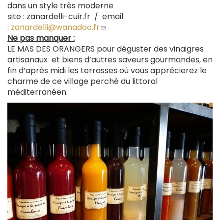
dans un style très moderne
un
site : zanardelli-cuir.fr / email
courriel)
:
zanardelli@wanadoo.fr
(le
Ne pas manquer :
lien
LE MAS DES ORANGERS pour déguster des vinaigres
envoie
artisanaux et biens d’autres saveurs gourmandes, en
un
fin d’après midi les terrasses où vous apprécierez le
courriel)
charme de ce village perché du littoral
méditerranéen.