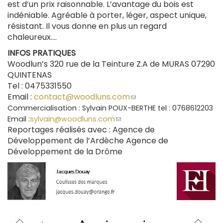
est d’un prix raisonnable. L’avantage du bois est
indéniable. Agréable à porter, léger, aspect unique,
résistant. Il vous donne en plus un regard
chaleureux….
INFOS PRATIQUES
Woodlun’s 320 rue de la Teinture Z.A de MURAS 07290
QUINTENAS
Tel : 0475331550
Email :
contact@woodluns.com
(le
lien
Commercialisation : Sylvain POUX-BERTHE tel : 0768612203
envoie
(le
Email :
sylvain@woodluns.com
lien
Reportages réalisés avec : Agence de
un
envoie
Développement de l’Ardèche Agence de
courriel)
un
Développement de la Drôme
courriel)