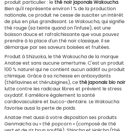
produit particulier : le
thé noir japonais Wakoucha
.
Bien qu'il représente environ 1 % de la production
nationale, ce produit ne cesse de susciter un intérêt
de plus en plus grandissant. Le Wakoucha, qui signifie
thé rouge (sa teinte quand on l'infuse), est une
boisson douce et rafraîchissante que vous pouvez
prendre à la place d'un thé noir classique. Il se
démarque par ses saveurs boisées et fruitées.
Produit à Shizuoka, le thé Wakoucha de la marque
Anatae est sans aucune amertume. C'est un produit
100 % naturel qui ne contient aucun additif ou produit
chimique. Grâce à sa richesse en antioxydants
(théflavines et thérubigines), ce
thé japonais bio noir
lutte contre les radicaux libres et prévient le stress
oxydatif. Il améliore également la santé
cardiovasculaire et bucco-dentaire. Le Wakoucha
favorise aussi la perte de poids.
Anatae met aussi à votre disposition ses produits
Genmaicha ou « thé popcorn » (composé de thé
vert et de riz brun soufflé), Shincha et Hojicha (thé