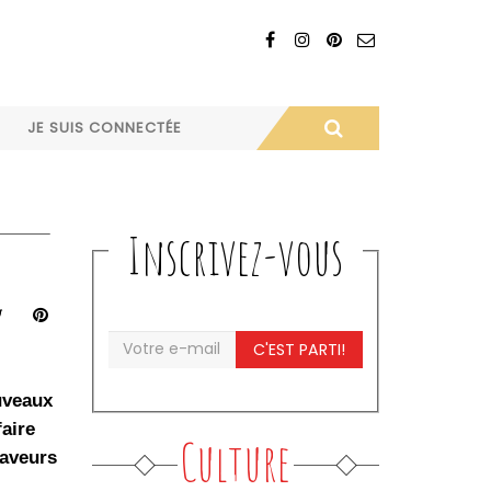
JE SUIS CONNECTÉE
Inscrivez-vous
C'EST PARTI!
uveaux
faire
Culture
saveurs