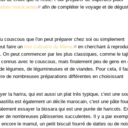
(le
iettes marocaines
afin de compléter le voyage et de dégust
lien
est
externe)
 du couscous que l'on peut préparer chez soi ou simplement
(le
eut faire un
tour culinaire du Maroc
en cherchant à reprodui
lien
c. On peut commencer par les plus classiques, comme le taj
est
plus connus avec le couscous, mais finalement peu de gens en 
externe)
 de légumes, de légumineuses et de viandes. Pour cela, il fa
faire de nombreuses préparations différentes en choisissant
er la harira, qui est aussi un plat très typique, c'est une so
astilla est également un décile marocain, c'est une pâte fou
alement essayer la bissara qui est une purée de haricots. E
ver de nombreuses pâtisseries succulentes. Il y a par exemp
ncore le mamul, un petit biscuit fourré de dattes ou de noi