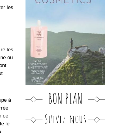
er les
re les
ine ou
ont
ut
BON PLAN
upe à
rrée
Suivez-nous
n ce
le le
x.