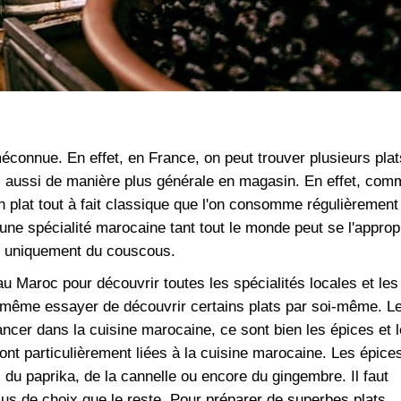
éconnue. En effet, en France, on peut trouver plusieurs plat
 aussi de manière plus générale en magasin. En effet, com
 plat tout à fait classique que l'on consomme régulièrement
ne spécialité marocaine tant tout le monde peut se l'appropr
as uniquement du couscous.
u Maroc pour découvrir toutes les spécialités locales et les
 même essayer de découvrir certains plats par soi-même. L
ncer dans la cuisine marocaine, ce sont bien les épices et 
 sont particulièrement liées à la cuisine marocaine. Les épice
 du paprika, de la cannelle ou encore du gingembre. Il faut
lus de choix que le reste. Pour préparer de superbes plats