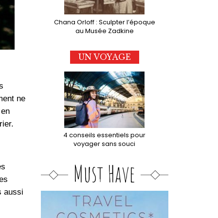
Chana Orloff : Sculpter l’époque
au Musée Zadkine
UN VOYAGE
s
ment ne
 en
ier.
4 conseils essentiels pour
voyager sans souci
Must Have
es
les
s aussi