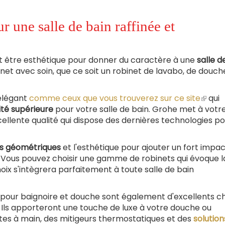
 une salle de bain raffinée et
nt être esthétique pour donner du caractère à une
salle d
binet avec soin, que ce soit un robinet de lavabo, de douch
 élégant
comme ceux que vous trouverez sur ce site
(le
qui
ité supérieure
pour votre salle de bain. Grohe met à votr
lien
ellente qualité qui dispose des dernières technologies p
est
exter
s géométriques
et l'esthétique pour ajouter un fort impac
n. Vous pouvez choisir une gamme de robinets qui évoque l
choix s'intègrera parfaitement à toute salle de bain
pour baignoire et douche sont également d'excellents ch
. Ils apporteront une touche de luxe à votre douche ou
tes à main, des mitigeurs thermostatiques et des
solution