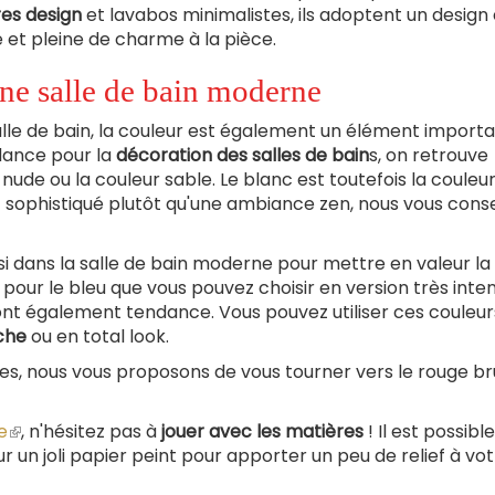
res design
et lavabos minimalistes, ils adoptent un design
et pleine de charme à la pièce.
ne salle de bain moderne
lle de bain, la couleur est également un élément importa
dance pour la
décoration des salles de bain
s, on retrouve
e nude ou la couleur sable. Le blanc est toutefois la couleur
t sophistiqué plutôt qu'une ambiance zen, nous vous conse
ussi dans la salle de bain moderne pour mettre en valeur la
me pour le bleu que vous pouvez choisir en version très inte
sont également tendance. Vous pouvez utiliser ces couleur
nche
ou en total look.
es, nous vous proposons de vous tourner vers le rouge brû
e
(le
, n'hésitez pas à
jouer avec les matières
! Il est possible
 un joli papier peint pour apporter un peu de relief à vo
lien
est