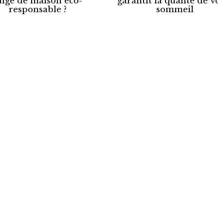
inge de maison éco-
garantit la qualité de v
responsable ?
sommeil