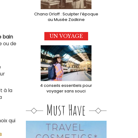
Chana Orloff : Sculpter l’époque
au Musée Zadkine
UN VOYAGE
e bain
e ou de
e
our
ne)
4 conseils essentiels pour
t à la
voyager sans souci
a
Must Have
oix qui
s