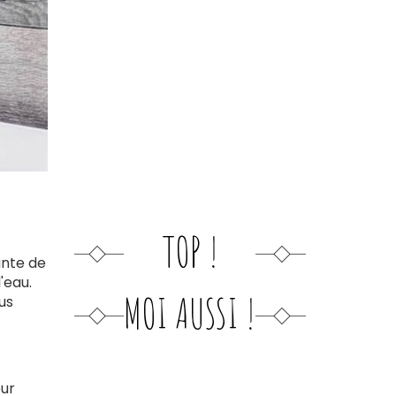
TOP !
ante de
'eau.
MOI AUSSI !
us
eur