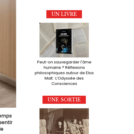
UN LIVRE
Peut-on sauvegarder l'âme
humaine ? Réflexions
philosophiques autour de Elsa
Malt : L’Odyssée des
Consciences
UNE SORTIE
 temps
sentir
de