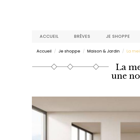
Aller
au
contenu
principal
ACCUEIL
BRÈVES
JE SHOPPE
Accueil
Je shoppe
Maison & Jardin
La mei
La me
une nou