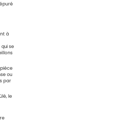
 épuré
nt à
 qui se
illons
 pièce
nse ou
s par
lé, le
tre