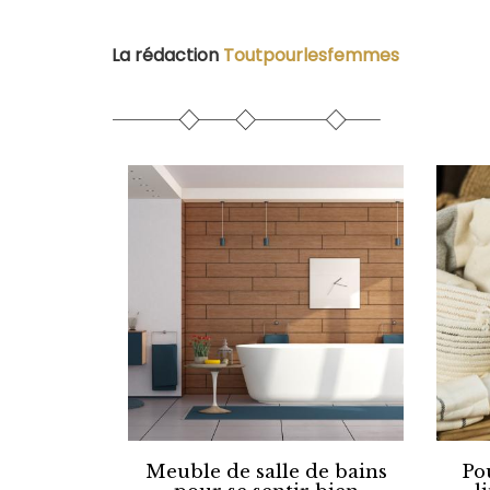
La rédaction
Toutpourlesfemmes
Meuble de salle de bains
Po