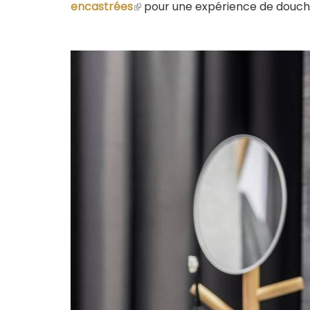
encastrées
(le
pour une expérience de douche
lien
est
externe)