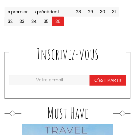
« premier
‹ précédent
…
28
29
30
31
32
33
34
35
36
Inscrivez-vous
C'EST PARTI!
Must Have