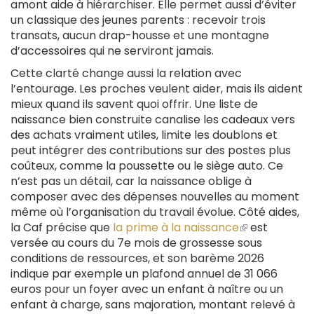
amont aide à hiérarchiser. Elle permet aussi d’éviter
un classique des jeunes parents : recevoir trois
transats, aucun drap-housse et une montagne
d’accessoires qui ne serviront jamais.
Cette clarté change aussi la relation avec
l’entourage. Les proches veulent aider, mais ils aident
mieux quand ils savent quoi offrir. Une liste de
naissance bien construite canalise les cadeaux vers
des achats vraiment utiles, limite les doublons et
peut intégrer des contributions sur des postes plus
coûteux, comme la poussette ou le siège auto. Ce
n’est pas un détail, car la naissance oblige à
composer avec des dépenses nouvelles au moment
même où l’organisation du travail évolue. Côté aides,
la Caf précise que
la prime à la naissance
(le
est
versée au cours du 7e mois de grossesse sous
lien
conditions de ressources, et son barème 2026
est
indique par exemple un plafond annuel de 31 066
externe)
euros pour un foyer avec un enfant à naître ou un
enfant à charge, sans majoration, montant relevé à