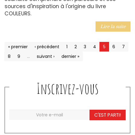
sources d'inspiration à l'origine du livre
COULEURS.
Lire la suite
« premier
‹ précédent
1
2
3
4
5
6
7
8
9
…
suivant ›
dernier »
Inscrivez-vous
C'EST PARTI!