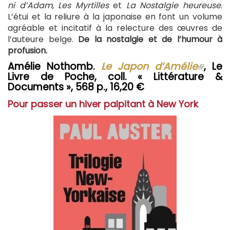
ni d’Adam, Les Myrtilles
et
La Nostalgie heureuse
.
L’étui et la reliure à la japonaise en font un volume
agréable et incitatif à la relecture des œuvres de
l’auteure belge.
De la nostalgie et de l’humour à
profusion.
Amélie Nothomb.
Le Japon d’Amélie
(le
, Le
Livre de Poche, coll. « Littérature &
lien
Documents », 568 p., 16,20 €
est
extern
Pour passer un hiver palpitant à New York