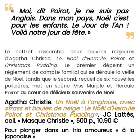
«
Moi, dit Poirot, je ne suis pas
Anglais. Dans mon pays, Noël c'est
pour les enfants. Le Jour de l'An !
Voilà notre jour de fête.
»
Le coffret rassemble deux œuvres majeures
d’Agatha Christie,
Le Noël d’Hercule Poirot
et
Christmas Pudding
. Le premier dépeint un
règlement de compte familial qui se déroule la veille
de Noël, tandis que le second, recueil de six nouvelles
policières, met en scène Miss Marple et Hercule
Poirot
au cœur de délicieux souvenirs de Noël
.
Agatha Christie.
Un Noël à l’anglaise, avec
strass et boules de neige : Le Noël d'Hercule
Poirot et Christmas Pudding
(le
, JC Lattès,
coll. « Masque Christie », 500 p., 10,90 €
lien
est
Pour plonger dans un trio amoureux « à la
externe)
japonaise »