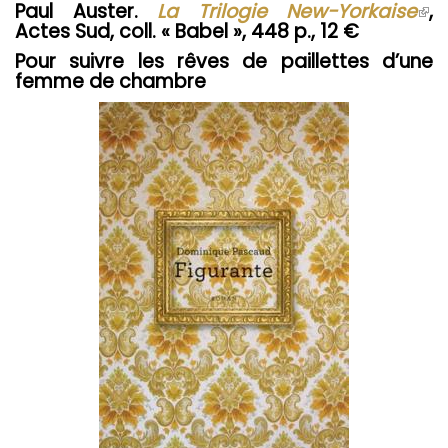
Paul Auster.
La Trilogie New-Yorkaise
(le
,
Actes Sud, coll. « Babel », 448 p., 12 €
lien
est
Pour suivre les rêves de paillettes d’une
ext
femme de chambre