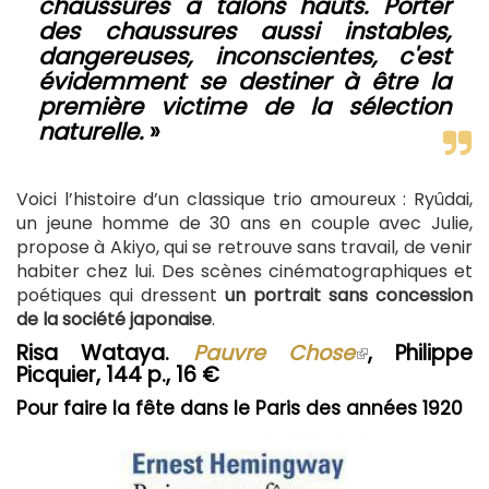
chaussures à talons hauts. Porter
des chaussures aussi instables,
dangereuses, inconscientes, c'est
évidemment se destiner à être la
première victime de la sélection
naturelle.
»
Voici l’histoire d’un classique trio amoureux : Ryûdai,
un jeune homme de 30 ans en couple avec Julie,
propose à Akiyo, qui se retrouve sans travail, de venir
habiter chez lui. Des scènes cinématographiques et
poétiques qui dressent
un portrait sans concession
de la société japonaise
.
Risa Wataya.
Pauvre Chose
(le
, Philippe
Picquier, 144 p., 16 €
lien
est
Pour faire la fête dans le Paris des années 1920
externe)