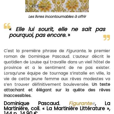
Les livres incontournables à offrir
«
Elle lui sourit, elle ne sait pas
pourquoi, pas encore.
»
C'est la première phrase de
Figurante
, le premier
roman de Dominique Pascaud. L’auteur décrit le
quotidien de Louise qui travaille dans un vieil hôtel de
province et a le sentiment de ne pas exister.
Lorsqu’une équipe de tournage s’installe en ville, la
vie de cette jeune femme aux rêves modestes va
s’en trouver définitivement bouleversée.
Un texte
attachant et élégant sur la quête des rêves
inaccessibles.
Dominique Pascaud.
Figurante
(le
, La
Martinière, coll. « La Martinière Littérature »,
lien
144 p., 14,90 €
est