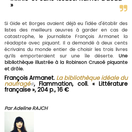
»
Si Gide et Borges avaient déjà eu l'idée d'établir des
listes des meilleurs œuvres à garder en cas de
catastrophe, le journaliste François Armanet la
réadapte avec piquant. Il a demandé à deux cents
écrivains du monde entier de choisir les trois livres
qu’ils emporteraient sur une île déserte.
Une
bibliothèque illustrée à la Robinson Crusoé piquante
et drôle.
François Armanet.
La bibliothèque idéale du
naufragé
(le
, Flammation, coll. « Littérature
française », 204 p., 16 €
lien
est
externe)
Par Adeline RAJCH