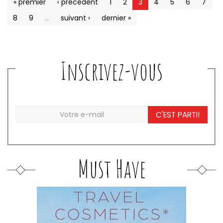
« premier
‹ précédent
1
2
3
4
5
6
7
8
9
…
suivant ›
dernier »
Inscrivez-vous
C'EST PARTI!
Must Have