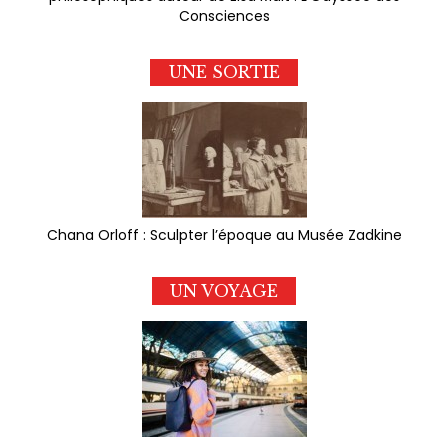
Consciences
UNE SORTIE
Chana Orloff : Sculpter l’époque au Musée Zadkine
UN VOYAGE