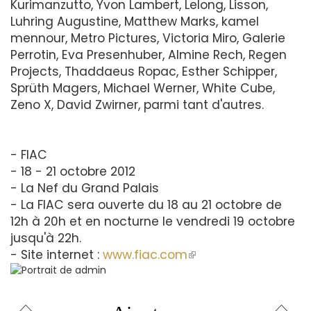
Kurimanzutto, Yvon Lambert, Lelong, Lisson,
Luhring Augustine, Matthew Marks, kamel
mennour, Metro Pictures, Victoria Miro, Galerie
Perrotin, Eva Presenhuber, Almine Rech, Regen
Projects, Thaddaeus Ropac, Esther Schipper,
Sprüth Magers, Michael Werner, White Cube,
Zeno X, David Zwirner, parmi tant d'autres.
- FIAC
- 18 - 21 octobre 2012
- La Nef du Grand Palais
- La FIAC sera ouverte du 18 au 21 octobre de
12h à 20h et en nocturne le vendredi 19 octobre
jusqu'à 22h.
- Site internet :
www.fiac.com
(le
lien
est
externe)