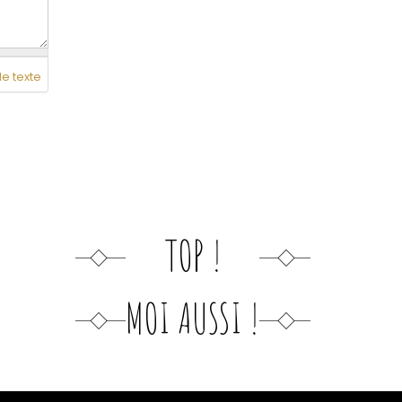
de texte
TOP !
MOI AUSSI !