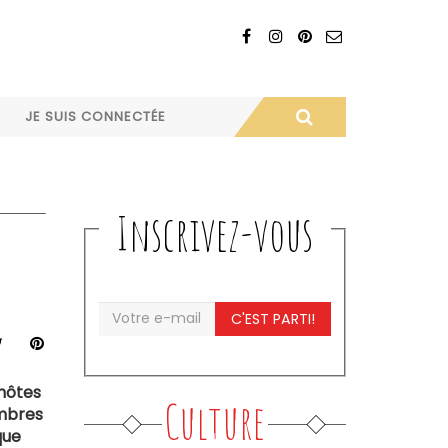
JE SUIS CONNECTÉE
Inscrivez-vous
C'EST PARTI!
'hôtes
Culture
ambres
que