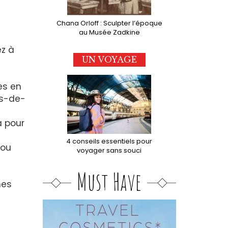
Chana Orloff : Sculpter l’époque
au Musée Zadkine
ez à
UN VOYAGE
es en
es-de-
a pour
4 conseils essentiels pour
 ou
voyager sans souci
Must Have
nes