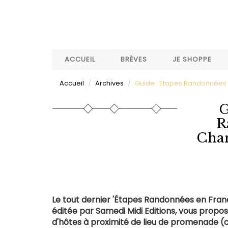
Aller
au
contenu
principal
ACCUEIL
BRÈVES
JE SHOPPE
Accueil
Archives
Guide : Etapes Randonnées
G
R
Cham
Le tout dernier 'Étapes Randonnées en Franc
éditée par Samedi Midi Editions, vous prop
d'hôtes à proximité de lieu de promenade (