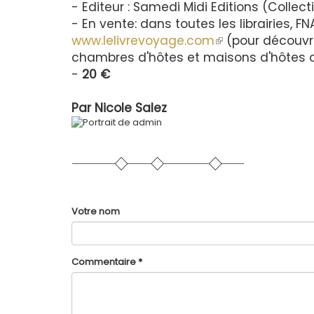
- Editeur : Samedi Midi Editions (Colle
- En vente: dans toutes les librairies, FN
www.lelivrevoyage.com
(le
(pour découvri
chambres d'hôtes et maisons d'hôtes 
lien
-
20 €
est
externe)
Par
Nicole Salez
Votre nom
Commentaire
*