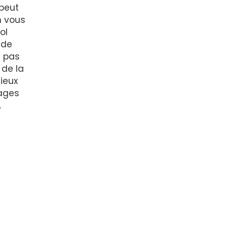
 peut
n vous
ol
nde
t pas
 de la
ieux
nages
.