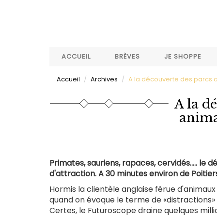
Aller
au
contenu
principal
ACCUEIL
BRÈVES
JE SHOPPE
Accueil
Archives
A la découverte des parcs a
A la d
anima
Primates, sauriens, rapaces, cervidés..... le
d'attraction. A 30 minutes environ de Poitiers
Hormis la clientèle anglaise férue d'animau
quand on évoque le terme de «distractions» 
Certes, le Futuroscope draine quelques millio