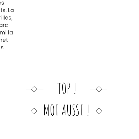
os
s. La
lles,
arc
mi la
met
s.
TOP !
MOI AUSSI !