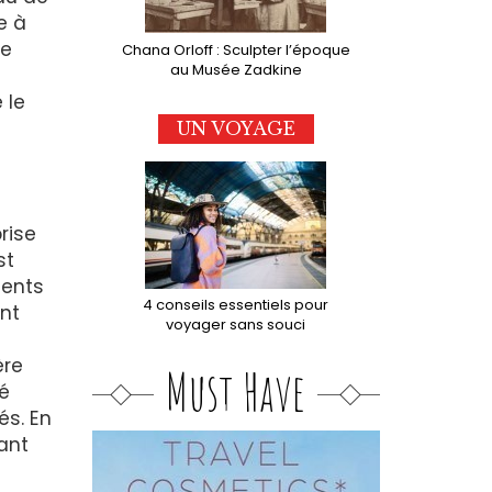
e à
le
Chana Orloff : Sculpter l’époque
au Musée Zadkine
 le
UN VOYAGE
rise
st
sents
4 conseils essentiels pour
ent
voyager sans souci
ère
Must Have
té
és. En
ant