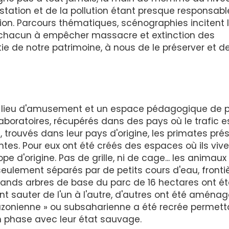
station et de la pollution étant presque responsabl
ition. Parcours thématiques, scénographies incitent 
 de chacun à empêcher massacre et extinction des
rtie de notre patrimoine, à nous de le préserver et de
 un lieu d'amusement et un espace pédagogique de p
boratoires, récupérés dans des pays où le trafic e
 trouvés dans leur pays d'origine, les primates pré
tes. Pour eux ont été créés des espaces où ils viv
 d'origine. Pas de grille, ni de cage... les animaux
seulement séparés par de petits cours d'eau, fronti
 grands arbres de base du parc de 16 hectares ont é
t sauter de l'un à l'autre, d'autres ont été aménag
zonienne » ou subsaharienne a été recrée permett
en phase avec leur état sauvage.