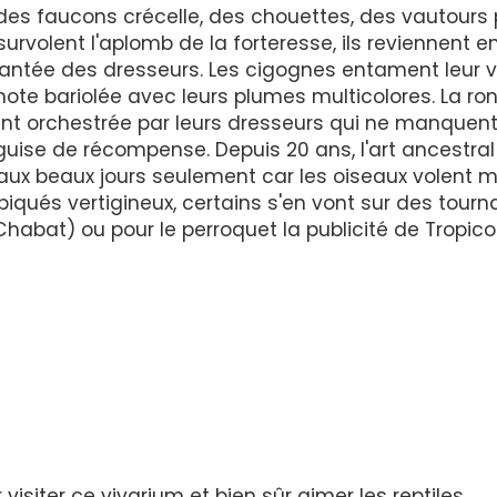
et des faucons crécelle, des chouettes, des vautours
survolent l'aplomb de la forteresse, ils reviennent e
 gantée des dresseurs. Les cigognes entament leur v
 note bariolée avec leurs plumes multicolores. La ro
nt orchestrée par leurs dresseurs qui ne manquen
uise de récompense. Depuis 20 ans, l'art ancestral
aux beaux jours seulement car les oiseaux volent m
s piqués vertigineux, certains s'en vont sur des tour
abat) ou pour le perroquet la publicité de Tropico
visiter ce vivarium et bien sûr aimer les reptiles...