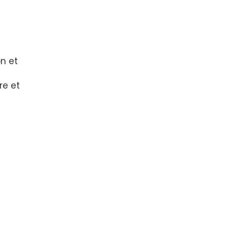
n et
re et