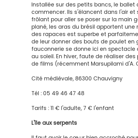
Installée sur des petits bancs, le ball
commencer. Ils s'élancent dans l'air et 
frôlant pour aller se poser sur la main
plané, les aras du brésil apportent une
des rapaces est superbe et parfaiteme
de leur donner des bouts de poulet en g
fauconnerie se donne ici en spectacle 
au soleil. En hiver, faute de réaliser de
de films (récemment Marsupilami d'A. Ch
Cité médiévale, 86300 Chauvigny
Tél : 05 49 46 47 48
Tarifs : 11 € l'adulte, 7 € l'enfant
L'île aux serpents
Il faut avoir le cœ,ur bien accroché pour 