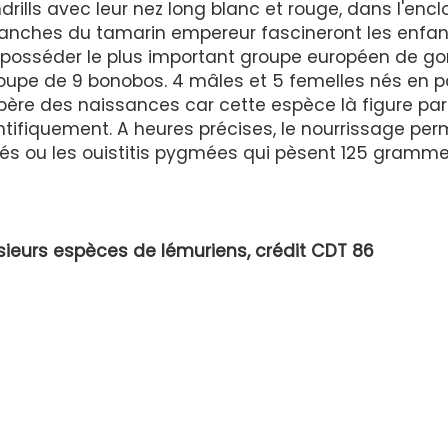
drills avec leur nez long blanc et rouge, dans l'encl
lanches du tamarin empereur fascineront les enfant
e posséder le plus important groupe européen de gori
roupe de 9 bonobos. 4 mâles et 5 femelles nés en p
spère des naissances car cette espèce là figure par
tifiquement. A heures précises, le nourrissage per
zés ou les ouistitis pygmées qui pèsent 125 gramme
sieurs espèces de lémuriens, crédit CDT 86