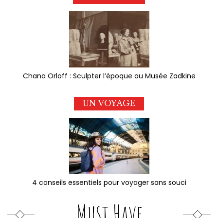
Chana Orloff : Sculpter l’époque au Musée Zadkine
UN VOYAGE
4 conseils essentiels pour voyager sans souci
Must Have