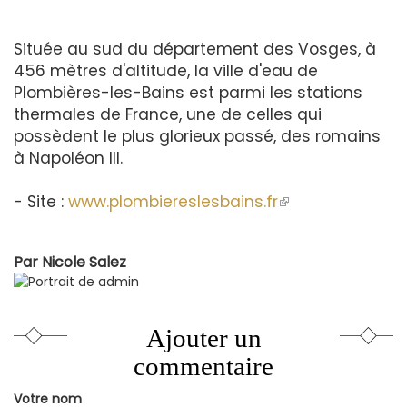
Située au sud du département des Vosges, à
456 mètres d'altitude, la ville d'eau de
Plombières-les-Bains est parmi les stations
thermales de France, une de celles qui
possèdent le plus glorieux passé, des romains
à Napoléon III.
- Site :
www.plombiereslesbains.fr
(le
lien
est
Par
Nicole Salez
externe)
Ajouter un
commentaire
Votre nom