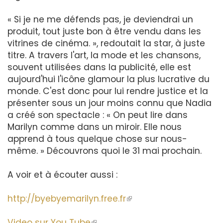
« Si je ne me défends pas, je deviendrai un
produit, tout juste bon à être vendu dans les
vitrines de cinéma. », redoutait la star, à juste
titre. A travers l'art, la mode et les chansons,
souvent utilisées dans la publicité, elle est
aujourd'hui l'icône glamour la plus lucrative du
monde. C'est donc pour lui rendre justice et la
présenter sous un jour moins connu que Nadia
a créé son spectacle : « On peut lire dans
Marilyn comme dans un miroir. Elle nous
apprend à tous quelque chose sur nous-
même. » Découvrons quoi le 31 mai prochain.
A voir et à écouter aussi :
http://byebyemarilyn.free.fr
(le
lien
Video sur You Tube
(le
est