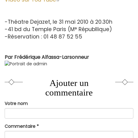
lien
externe)
est
-Théatre Dejazet, le 31 mai 2010 à 20.30h
externe)
-41 bd du Temple Paris (M° Républlique)
-Réservation : 01 48 87 52 55
Par
Frédérique Alfassa-Larsonneur
Ajouter un
commentaire
Votre nom
Commentaire
*