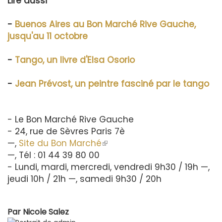
Lire aussi
-
Buenos Aires au Bon Marché Rive Gauche,
jusqu'au 11 octobre
-
Tango, un livre d'Elsa Osorio
-
Jean Prévost, un peintre fasciné par le tango
- Le Bon Marché Rive Gauche
- 24, rue de Sèvres Paris 7è
—,
Site du Bon Marché
(le
—, Tél : 01 44 39 80 00
lien
- Lundi, mardi, mercredi, vendredi 9h30 / 19h —,
est
jeudi 10h / 21h —, samedi 9h30 / 20h
externe)
Par
Nicole Salez