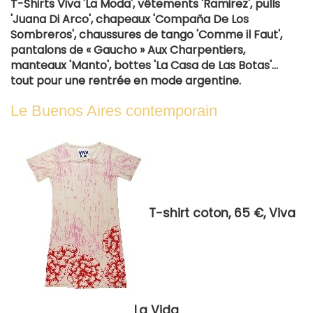
T-Shirts Viva 'La Moda', vêtements 'Ramirez', pulls
'Juana Di Arco', chapeaux 'Compaňa De Los
Sombreros', chaussures de tango 'Comme il Faut',
pantalons de « Gaucho » Aux Charpentiers,
manteaux 'Manto', bottes 'La Casa de Las Botas'...
tout pour une rentrée en mode argentine.
Le Buenos Aires contemporain
T-shirt coton, 65 €, Viva
La Vida