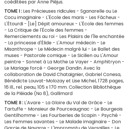
coéditées par Anne Piéjus.
TOME I :
Les Précieuses ridicules - Sganarelle ou Le
Cocu imaginaire - L'École des maris - Les Fâcheux -
L'Étourdi - [Le] Dépit amoureux - L'École des femmes
- La Critique de l'École des femmes -
Remerciements au roi - Les Plaisirs de l'Île enchantée
- La princesse d'Élide - L'Amour médecin - Le
Misanthrope - Le Médecin malgré lui - Le Ballet des
muses - Pastorale comique - Le Sicilien ou L'Amour
peintre - Sonnet à La Mothe Le Vayer - Amphitryon -
Le Mariage forcé - George Dandin. Avec la
collaboration de David Chataignier, Gabriel Conesa,
Bénédicte Louvat-Molozay et Lise Michel, 1728 pages,
16 ill., rel. peau, 105 x 170 mm. Collection Bibliothèque
de la Pléiade (No 8), Gallimard
TOME II :
L'Avare - La Gloire du Val de Grâce - Le
Tartuffe - Monsieur de Pourceaugnac - Le Bourgeois
Gentilhomme - Les Fourberies de Scapin - Psyché -
Les Femmes savantes - Le Malade imaginaire - Don
Garcie de Navarre - L'Impromptu de Versailles - Le