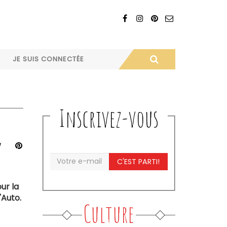
JE SUIS CONNECTÉE
Inscrivez-vous
C'EST PARTI!
our la
'Auto.
Culture