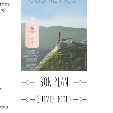
emmes
ire
BON PLAN
rs
Suivez-nous
 des