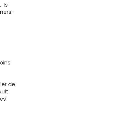
Ils
uners-
oins
ier de
ault
les