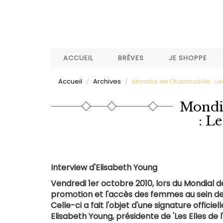
Aller
au
contenu
principal
ACCUEIL
BRÈVES
JE SHOPPE
Accueil
Archives
Mondial de l'Automobile : Les
Mondia
: Le
Interview d'Elisabeth Young
Vendredi 1er octobre 2010, lors du Mondial de l
promotion et l'accès des femmes au sein des 
Celle-ci a fait l'objet d'une signature offici
Elisabeth Young, présidente de 'Les Elles d