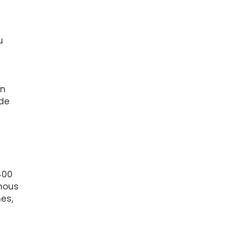
u
en
 de
400
nous
es,