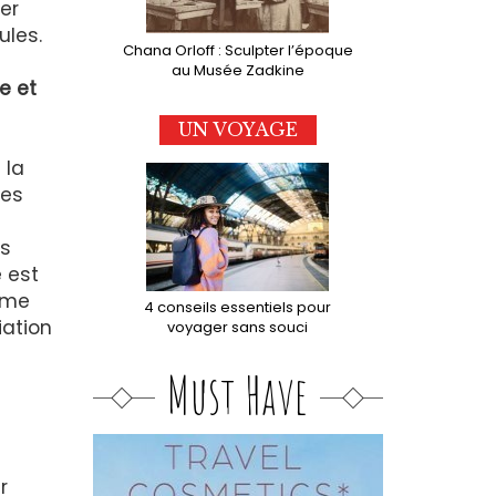
er
ules.
Chana Orloff : Sculpter l’époque
au Musée Zadkine
e et
UN VOYAGE
 la
des
es
e est
mme
4 conseils essentiels pour
iation
voyager sans souci
Must Have
r