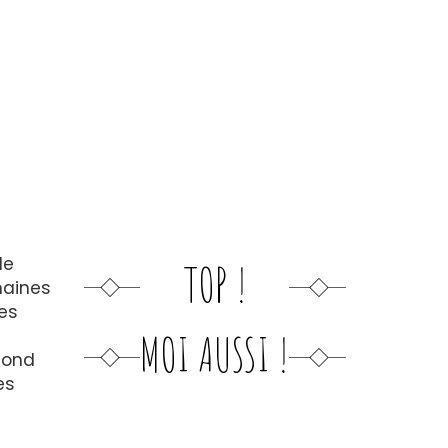
de
TOP !
maines
des
MOI AUSSI !
econd
es