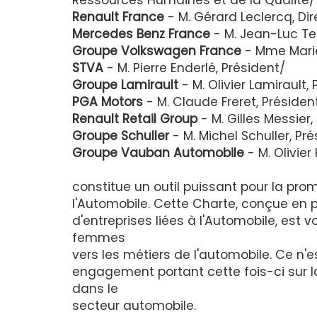
Ressources Humaines et de la Qualité/
Renault France
- M. Gérard Leclercq, D
Mercedes Benz France
- M. Jean-Luc Te
Groupe Volkswagen France
- Mme Marie
STVA
- M. Pierre Enderlé, Président/
Groupe Lamirault
- M. Olivier Lamirault,
PGA Motors
- M. Claude Freret, Présiden
Renault Retail Group
- M. Gilles Messier,
Groupe Schuller
- M. Michel Schuller, Pr
Groupe Vauban Automobile
- M. Olivier
constitue un outil puissant pour la pr
l'Automobile. Cette Charte, conçue en 
d'entreprises liées à l'Automobile, est v
femmes
vers les métiers de l'automobile. Ce n'
engagement portant cette fois-ci sur l
dans le
secteur automobile.