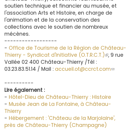
soutien technique et financier au musée, et
l'association Arts et Histoire, en charge de
l'animation et de la conservation des
collections avec le soutien de nombreux
mécènes.
------------------
-
Office de Tourisme de la Région de Château-
Thierry - Syndicat d'Initiative (O.T.R.C.T.)
(le
, 9 rue
Vallée 02 400 Château-Thierry /Tél :
lien
03.23.83.51.14 / Mail :
accueil.ot@ccrct.com
est
(le
externe)
lien
----------
envoie
Lire également :
un
-
Hôtel-Dieu de Château-Thierry : Histoire
courriel
-
Musée Jean de La Fontaine, à Château-
Thierry
-
Hébergement : 'Château de la Marjolaine',
près de Château-Thierry (Champagne)