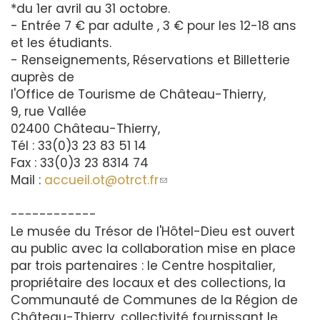
*du 1er avril au 31 octobre.
- Entrée 7 € par adulte , 3 € pour les 12-18 ans
et les étudiants.
- Renseignements, Réservations et Billetterie
auprès de
l'Office de Tourisme de Château-Thierry,
9, rue Vallée
02400 Château-Thierry,
Tél : 33(0)3 23 83 51 14
Fax : 33(0)3 23 8314 74
Mail :
accueil.ot@otrct.fr
(le
lien
------------
envoie
Le musée du Trésor de l'Hôtel-Dieu est ouvert
un
au public avec la collaboration mise en place
courriel)
par trois partenaires : le Centre hospitalier,
propriétaire des locaux et des collections, la
Communauté de Communes de la Région de
Château-Thierry, collectivité fournissant le