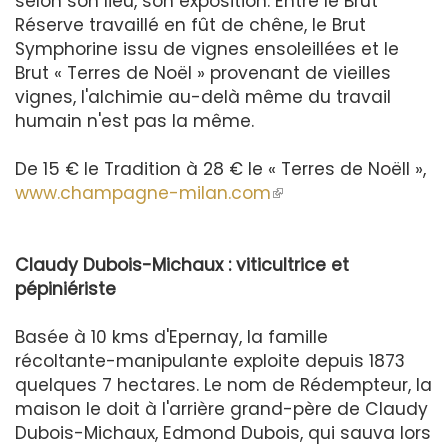
selon son lieu, son exposition. Entre le Brut
Réserve travaillé en fût de chêne, le Brut
Symphorine issu de vignes ensoleillées et le
Brut « Terres de Noël » provenant de vieilles
vignes, l'alchimie au-delà même du travail
humain n'est pas la même.
De 15 € le Tradition à 28 € le « Terres de Noëll »,
www.champagne-milan.com
(le
lien
est
Claudy Dubois-Michaux : viticultrice et
externe)
pépiniériste
Basée à 10 kms d'Epernay, la famille
récoltante-manipulante exploite depuis 1873
quelques 7 hectares. Le nom de Rédempteur, la
maison le doit à l'arrière grand-père de Claudy
Dubois-Michaux, Edmond Dubois, qui sauva lors