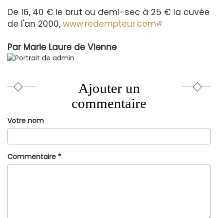
De 16, 40 € le brut ou demi-sec à 25 € la cuvée
de l'an 2000,
www.redempteur.com
(le
lien
Par
Marie Laure de Vienne
est
externe)
Ajouter un
commentaire
Votre nom
Commentaire
*