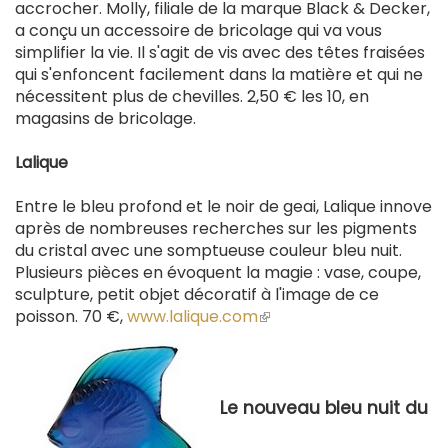
accrocher. Molly, filiale de la marque Black & Decker,
a conçu un accessoire de bricolage qui va vous
simplifier la vie. Il s'agit de vis avec des têtes fraisées
qui s'enfoncent facilement dans la matière et qui ne
nécessitent plus de chevilles. 2,50 € les 10, en
magasins de bricolage.
Lalique
Entre le bleu profond et le noir de geai, Lalique innove
après de nombreuses recherches sur les pigments
du cristal avec une somptueuse couleur bleu nuit.
Plusieurs pièces en évoquent la magie : vase, coupe,
sculpture, petit objet décoratif à l'image de ce
poisson. 70 €,
www.lalique.com
(le
lien
est
externe)
Le nouveau bleu nuit du