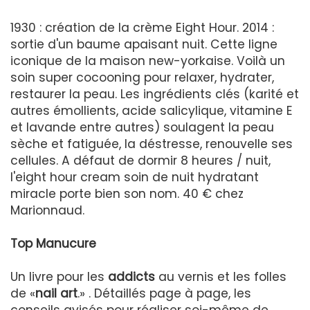
1930 : création de la crème Eight Hour. 2014 :
sortie d'un baume apaisant nuit. Cette ligne
iconique de la maison new-yorkaise. Voilà un
soin super cocooning pour relaxer, hydrater,
restaurer la peau. Les ingrédients clés (karité et
autres émollients, acide salicylique, vitamine E
et lavande entre autres) soulagent la peau
sèche et fatiguée, la déstresse, renouvelle ses
cellules. A défaut de dormir 8 heures / nuit,
l'eight hour cream soin de nuit hydratant
miracle porte bien son nom. 40 € chez
Marionnaud.
Top Manucure
Un livre pour les
addicts
au vernis et les folles
de «
nail art
.» . Détaillés page à page, les
conseils avisés pour réaliser soi-même de