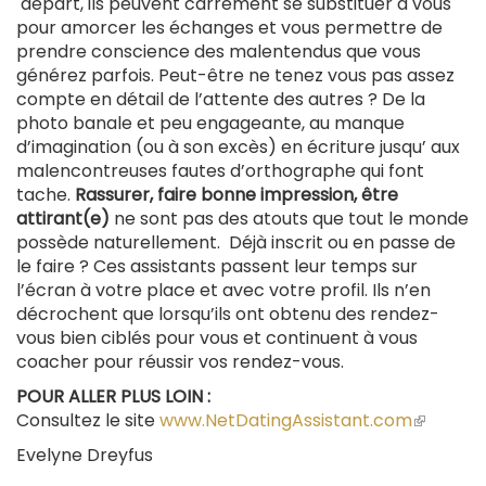
départ, ils peuvent carrément se substituer à vous
pour amorcer les échanges et vous permettre de
prendre conscience des malentendus que vous
générez parfois. Peut-être ne tenez vous pas assez
compte en détail de l’attente des autres ? De la
photo banale et peu engageante, au manque
d’imagination (ou à son excès) en écriture jusqu’ aux
malencontreuses fautes d’orthographe qui font
tache.
Rassurer, faire bonne impression, être
attirant(e)
ne sont pas des atouts que tout le monde
possède naturellement. Déjà inscrit ou en passe de
le faire ? Ces assistants passent leur temps sur
l’écran à votre place et avec votre profil. Ils n’en
décrochent que lorsqu’ils ont obtenu des rendez-
vous bien ciblés pour vous et continuent à vous
coacher pour réussir vos rendez-vous.
POUR ALLER PLUS LOIN :
Consultez le site
www.NetDatingAssistant.com
(le
lien
Evelyne Dreyfus
est