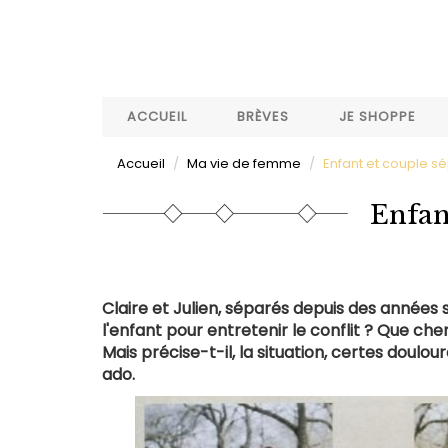
Aller
au
contenu
principal
ACCUEIL
BRÈVES
JE SHOPPE
Accueil
Ma vie de femme
Enfant et couple s
Enfan
Claire et Julien, séparés depuis des années 
l'enfant pour entretenir le conflit ? Que che
Mais précise-t-il, la situation, certes doul
ado.