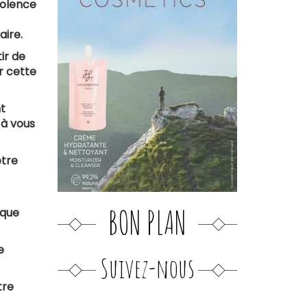
iolence
aire.
ir de
er cette
nt
 à vous
être
BON PLAN
 que
e
Suivez-nous
tre