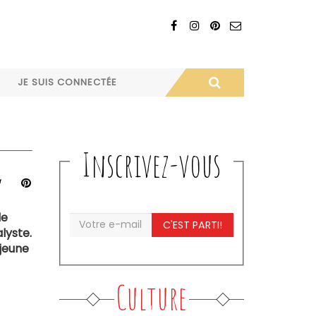
JE SUIS CONNECTÉE
Inscrivez-vous
de
C'EST PARTI!
lyste.
 jeune
Culture