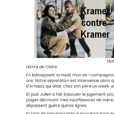
Hof
Lettre de Claire
En kidnappant Arnaud, mon ex—compagnon m'
ans. Notre séparation est intervenue alors qu'
d'Arnaud, qui allait chez son père un week-e
Et puis Julien a fait basculer le jugement pour
pages décrivant mes insuffisances de mère. 
dépassent guère quinze lignes.
Et tant de méchancetés à mon égard me laisse