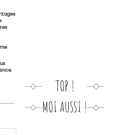
antages
e
tres
mme
ous
ence.
TOP !
MOI AUSSI !