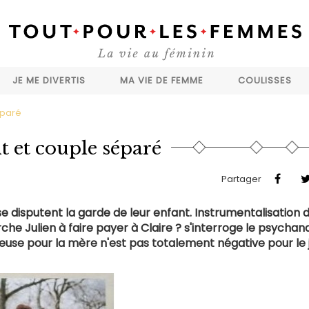
JE ME DIVERTIS
MA VIE DE FEMME
COULISSES
éparé
t et couple séparé
Partager
se disputent la garde de leur enfant. Instrumentalisation 
rche Julien à faire payer à Claire ? s'interroge le psychana
oureuse pour la mère n'est pas totalement négative pour le