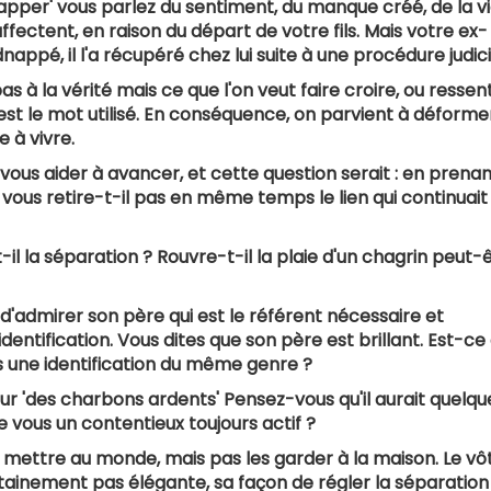
napper' vous parlez du sentiment, du manque créé, de la v
fectent, en raison du départ de votre fils. Mais votre ex-
ppé, il l'a récupéré chez lui suite à une procédure judici
s à la vérité mais ce que l'on veut faire croire, ou ressent
té est le mot utilisé. En conséquence, on parvient à déform
e à vivre.
ous aider à avancer, et cette question serait : en prena
us retire-t-il pas en même temps le lien qui continuait
il la séparation ? Rouvre-t-il la plaie d'un chagrin peut-
n d'admirer son père qui est le référent nécessaire et
entification. Vous dites que son père est brillant. Est-ce
 une identification du même genre ?
sur 'des charbons ardents' Pensez-vous qu'il aurait quelqu
re vous un contentieux toujours actif ?
s mettre au monde, mais pas les garder à la maison. Le vô
tainement pas élégante, sa façon de régler la séparation