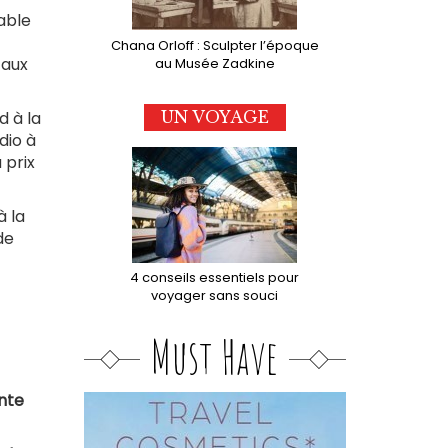
table
Chana Orloff : Sculpter l’époque
 aux
au Musée Zadkine
d à la
UN VOYAGE
dio à
 prix
à la
de
4 conseils essentiels pour
voyager sans souci
Must Have
ante