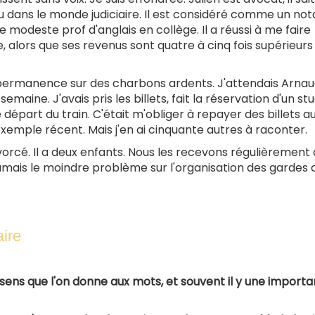
eau dans le monde judiciaire. Il est considéré comme un no
e modeste prof d'anglais en collège. Il a réussi à me faire
alors que ses revenus sont quatre à cinq fois supérieurs
 permanence sur des charbons ardents. J'attendais Arnau
maine. J'avais pris les billets, fait la réservation d'un stu
départ du train. C'était m'obliger à repayer des billets au
exemple récent. Mais j'en ai cinquante autres à raconter.
ivorcé. Il a deux enfants. Nous les recevons régulièrement 
 jamais le moindre problème sur l'organisation des gardes 
aire
e sens que l'on donne aux mots, et souvent il y une import