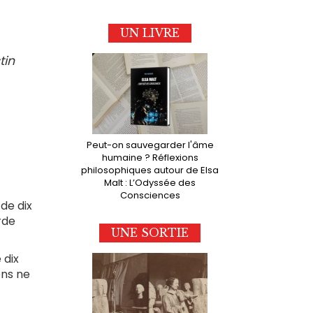
UN LIVRE
tin
Peut-on sauvegarder l'âme
humaine ? Réflexions
philosophiques autour de Elsa
Malt : L’Odyssée des
Consciences
de dix
rde
UNE SORTIE
 dix
ons ne