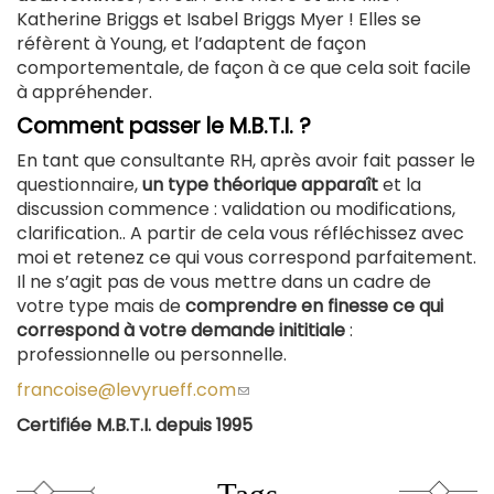
Katherine Briggs et Isabel Briggs Myer ! Elles se
réfèrent à Young, et l’adaptent de façon
comportementale, de façon à ce que cela soit facile
à appréhender.
Comment passer le M.B.T.I. ?
En tant que consultante RH, après avoir fait passer le
questionnaire,
un type théorique apparaît
et la
discussion commence : validation ou modifications,
clarification.. A partir de cela vous réfléchissez avec
moi et retenez ce qui vous correspond parfaitement.
Il ne s’agit pas de vous mettre dans un cadre de
votre type mais de
comprendre en finesse ce qui
correspond à votre demande inititiale
:
professionnelle ou personnelle.
francoise@levyrueff.com
(le
lien
Certifiée M.B.T.I. depuis 1995
envoie
un
courriel)
Tags