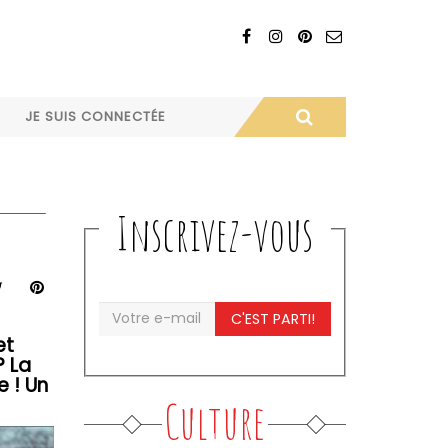
JE SUIS CONNECTÉE
Inscrivez-vous
C'EST PARTI!
et
? La
e ! Un
Culture