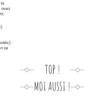
 la
s avez
ht.
).
salés).
on se
TOP !
MOI AUSSI !