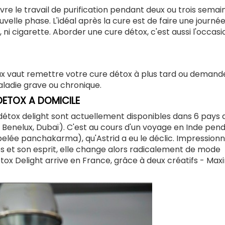
e le travail de purification pendant deux ou trois semain
elle phase. L'idéal après la cure est de faire une journé
, ni cigarette. Aborder une cure détox, c'est aussi l'occas
ieux vaut remettre votre cure détox à plus tard ou demand
aladie grave ou chronique.
 DETOX A DOMICILE
 détox delight sont actuellement disponibles dans 6 pays 
 Benelux, Dubaï). C'est au cours d'un voyage en Inde pen
appelée panchakarma), qu'Astrid a eu le déclic. Impression
rps et son esprit, elle change alors radicalement de mode
etox Delight arrive en France, grâce à deux créatifs - Maxi