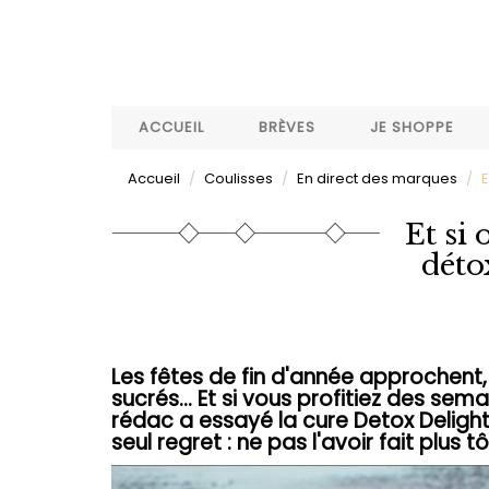
Aller
au
contenu
principal
ACCUEIL
BRÈVES
JE SHOPPE
Accueil
Coulisses
En direct des marques
E
Et si 
détox
Les fêtes de fin d'année approchent, 
sucrés... Et si vous profitiez des se
rédac a essayé la cure Detox Delight,
seul regret : ne pas l'avoir fait plus tô