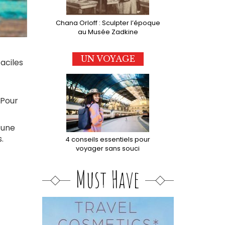
Chana Orloff : Sculpter l’époque
au Musée Zadkine
UN VOYAGE
faciles
.
 Pour
 une
.
4 conseils essentiels pour
voyager sans souci
Must Have