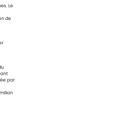
es. Le
e
ion de
er
du
dant
née par
milian