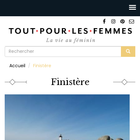
Formulaire
de
Rechercher
Accueil
Finistère
recherche
Finistère