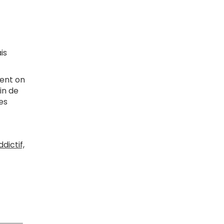
is
ment on
in de
les
dictif,