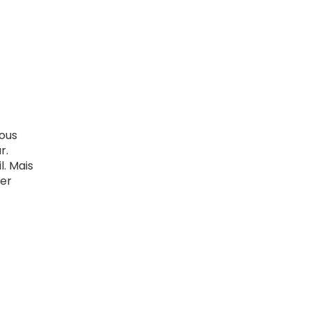
nous
r.
l. Mais
ier