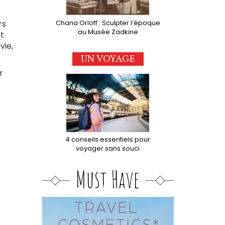
Chana Orloff : Sculpter l’époque
rs
au Musée Zadkine
nt
vie,
UN VOYAGE
r
4 conseils essentiels pour
voyager sans souci
Must Have