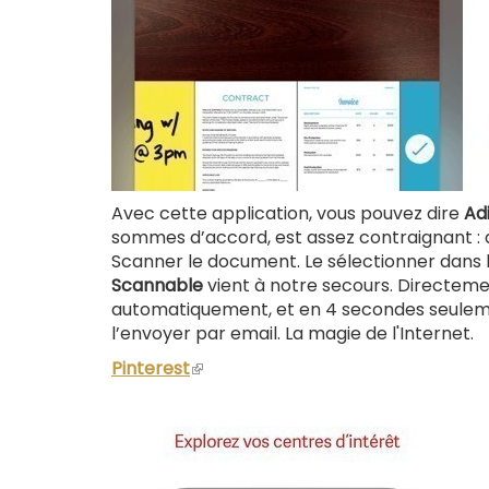
Avec cette application, vous pouvez dire
Ad
sommes d’accord, est assez contraignant : déj
Scanner le document. Le sélectionner dans le 
Scannable
vient à notre secours. Directemen
automatiquement, et en 4 secondes seuleme
l’envoyer par email. La magie de l'Internet.
Pinterest
(le
lien
est
externe)