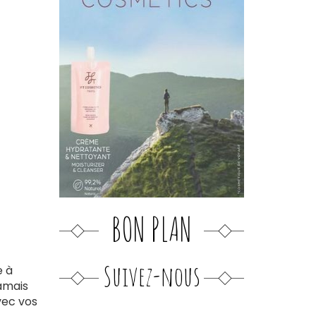
BON PLAN
Suivez-nous
e à
jamais
vec vos