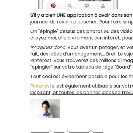
S'il y a bien UNE application à avoir dans son
journée, du réveil au coucher. Pour faire sim
On "épingle" dessus des photos ou des vidé
croyez moi, elle a vraiment son interêt, pour
Imaginez donc.
Vous avez un potager, et vous
fait, des idées d'aménagement... Bref. Le suj
Pinterest, vous trouverez des millions d'image
"épingler" sur votre tableau de liège "Board
Tout ceci est évidement possible pour les mar
Pinterest
(le
est également utilisable sur vot
inspirant, et toutes les bonnes idées se trouv
lien
est
externe)