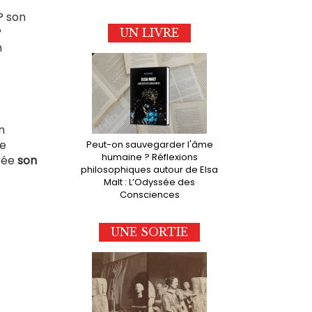
? son
?
UN LIVRE
n
n
re
Peut-on sauvegarder l'âme
humaine ? Réflexions
crée
son
philosophiques autour de Elsa
Malt : L’Odyssée des
Consciences
UNE SORTIE