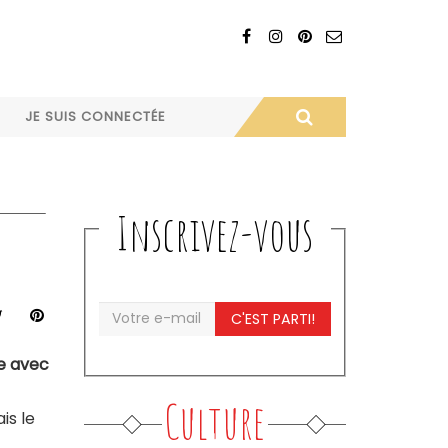
JE SUIS CONNECTÉE
Inscrivez-vous
C'EST PARTI!
le avec
Culture
is le