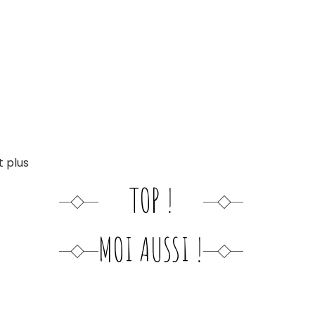
t plus
TOP !
MOI AUSSI !