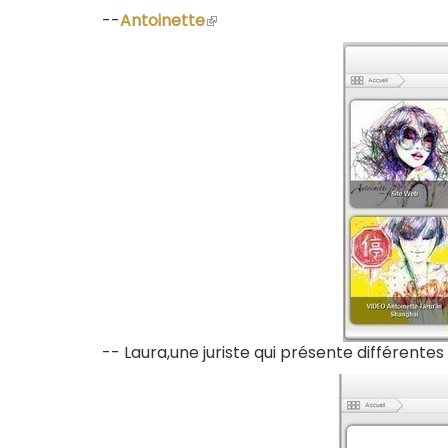
--
Antoinette
(le
lien
est
externe)
-- Laura,une juriste qui présente différente