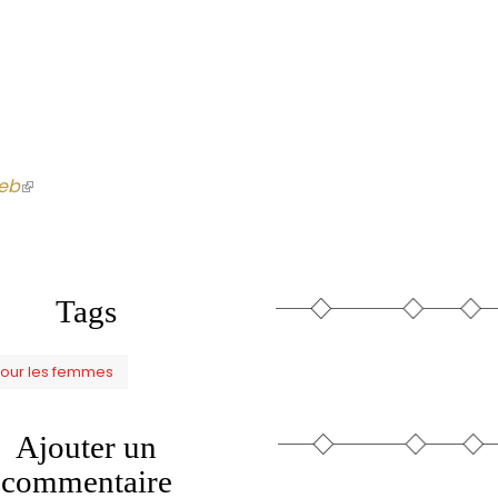
eb
(le
lien
est
externe)
Tags
pour les femmes
Ajouter un
commentaire