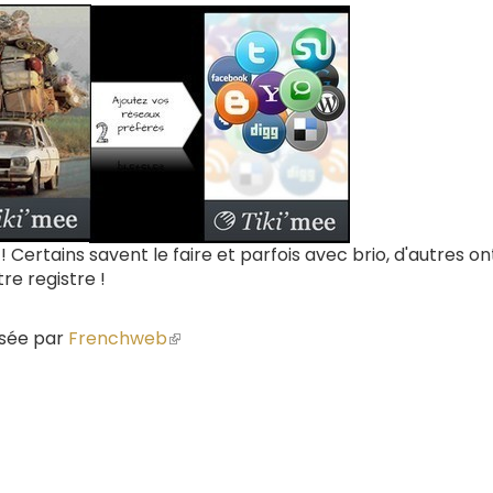
 ! Certains savent le faire et parfois avec brio, d'autres on
re registre !
lisée par
Frenchweb
(le
lien
est
externe)