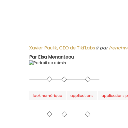
Xavier Paulik, CEO de Tiki'Labs
(le
par
frenchw
lien
Par
Elsa Menanteau
est
externe)
look numérique
applications
applications 