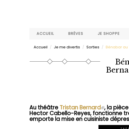
Aller
au
contenu
principal
ACCUEIL
BRÈVES
JE SHOPPE
Accueil
Je me divertis
Sorties
Bénabar au T
Bén
Bernar
Au théâtre
Tristan Bernard
(le
, la pièc
Hector Cabello-Reyes, fonctionne trè
lien
emporte la mise en cuisiniste dépre
est
externe)