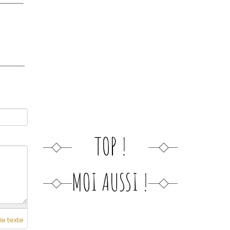
TOP !
MOI AUSSI !
de texte