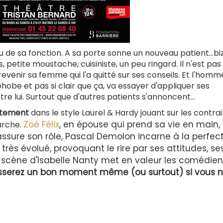
e sa fonction. A sa porte sonne un nouveau patient...biz
tite moustache, cuisiniste, un peu ringard. Il n'est pas 
revenir sa femme qui l'a quitté sur ses conseils. Et l'hom
obe et pas si clair que ça, va essayer d'appliquer ses
e lui. Surtout que d'autres patients s'annoncent...
itement
dans le style Laurel & Hardy jouant sur les contra
Zoé Félix
, en épouse qui prend sa vie en main,
arche.
ssure son rôle, Pascal Demolon incarne à la perfect
rès évolué, provoquant le rire par ses attitudes, se
en scène d'Isabelle Nanty met en valeur les comédie
sserez un bon moment même (ou surtout) si vous n