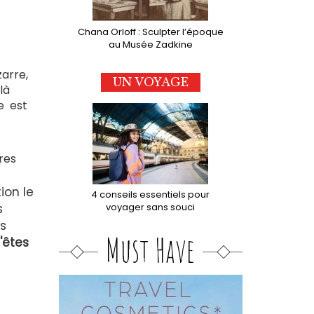
Chana Orloff : Sculpter l’époque
au Musée Zadkine
arre,
UN VOYAGE
là
me est
ires
ion le
4 conseils essentiels pour
voyager sans souci
s
ns
Must Have
'êtes