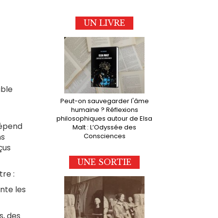
UN LIVRE
able
Peut-on sauvegarder l'âme
humaine ? Réflexions
philosophiques autour de Elsa
dépend
Malt : L’Odyssée des
Consciences
ns
çus
UNE SORTIE
tre :
nte les
s, des