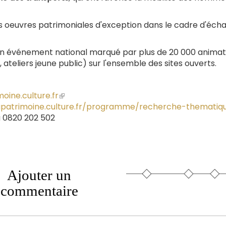
 des oeuvres patrimoniales d'exception dans le cadre d'éc
un événement national marqué par plus de 20 000 animat
, ateliers jeune public) sur l'ensemble des sites ouverts.
oine.culture.fr
(le
dupatrimoine.culture.fr/programme/recherche-thematiq
lien
u 0820 202 502
est
externe)
Ajouter un
commentaire