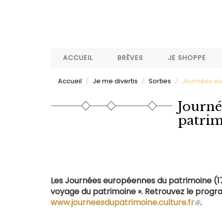
Aller
au
contenu
principal
ACCUEIL
BRÈVES
JE SHOPPE
Accueil
Je me divertis
Sorties
Journées eu
Journé
patri
Les Journées européennes du patrimoine (17
voyage du patrimoine ». Retrouvez le progr
www.journeesdupatrimoine.culture.fr
(le
.
lien