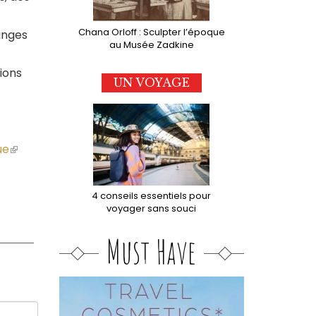
Chana Orloff : Sculpter l’époque
hanges
au Musée Zadkine
ions
UN VOYAGE
ue
(le
lien
est
externe)
4 conseils essentiels pour
voyager sans souci
Must Have