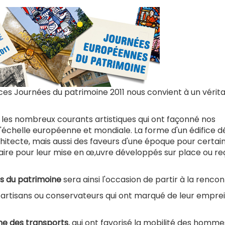
e)
 ces Journées du patrimoine 2011 nous convient à un vérit
par les nombreux courants artistiques qui ont façonné nos
 l'échelle européenne et mondiale. La forme d'un édifice 
chitecte, mais aussi des faveurs d'une époque pour certai
faire pour leur mise en œ,uvre développés sur place ou re
s du patrimoine
sera ainsi l'occasion de partir à la rencon
, artisans ou conservateurs qui ont marqué de leur emprei
ne des transports
, qui ont favorisé la mobilité des homme