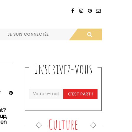
JE SUIS CONNECTÉE
Inscrivez-vous
C'EST PARTI!
nt?
up,
Culture
 en