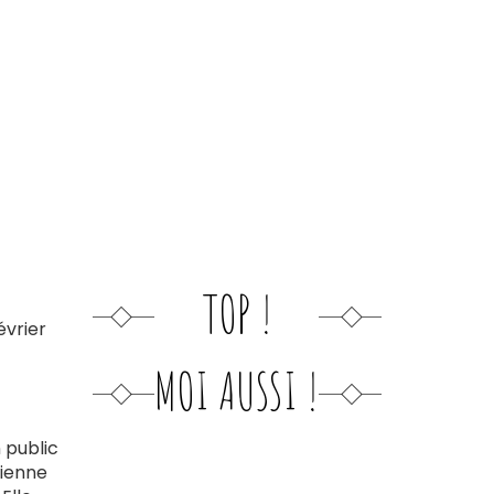
TOP !
évrier
MOI AUSSI !
n public
cienne