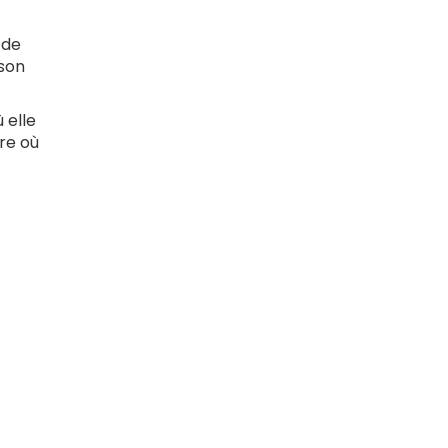
 de
 son
 elle
re où