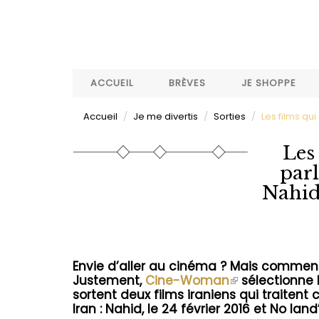
Aller
au
contenu
principal
ACCUEIL
BRÈVES
JE SHOPPE
Accueil
Je me divertis
Sorties
Les films qu
Les
par
Nahid
Envie d’aller au cinéma ? Mais comment
(le
Justement,
Cine-Woman
sélectionne 
lien
sortent deux films iraniens qui traiten
est
Iran : Nahid, le 24 février 2016 et No land
externe)