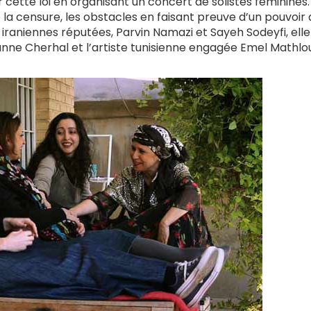
r cette loi en organisant un concert de solistes féminines. 
 la censure, les obstacles en faisant preuve d’un pouvoir
aniennes réputées, Parvin Namazi et Sayeh Sodeyfi, elle 
anne Cherhal et l’artiste tunisienne engagée Emel Mathlou