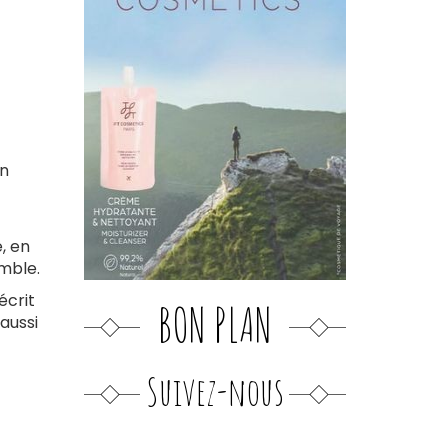
on
, en
emble.
écrit
BON PLAN
aussi
Suivez-nous