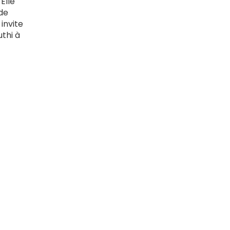
Elle
 de
invite
thi à