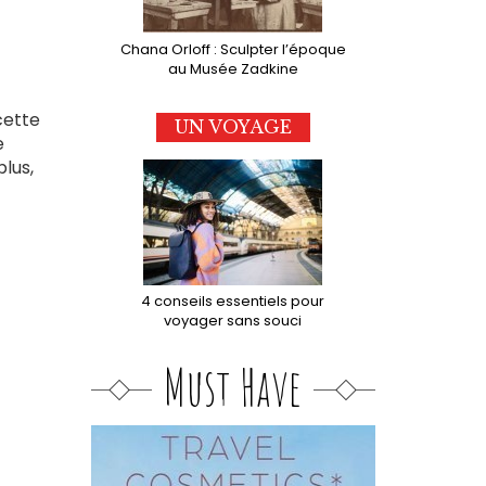
Chana Orloff : Sculpter l’époque
au Musée Zadkine
cette
UN VOYAGE
e
plus,
4 conseils essentiels pour
voyager sans souci
Must Have