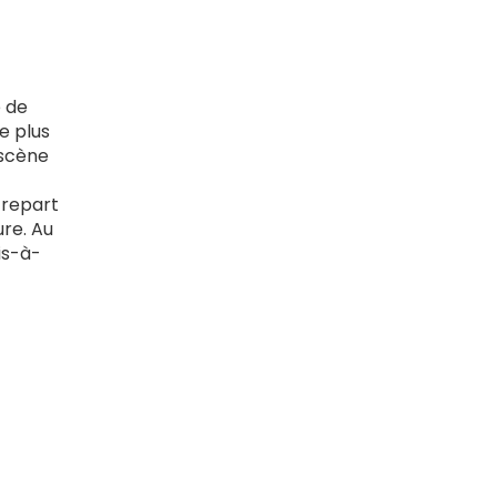
e de
e plus
 scène
 repart
ure. Au
is-à-