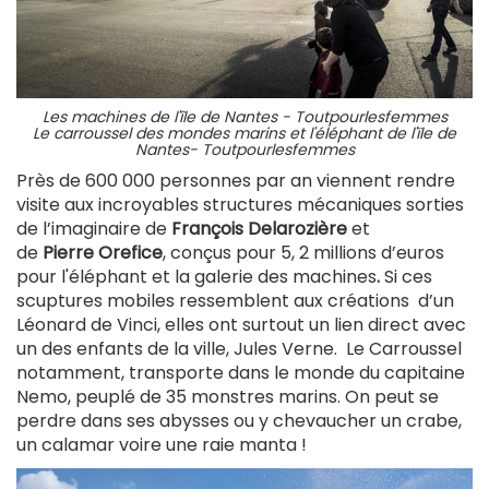
Les machines de l'île de Nantes - Toutpourlesfemmes
Le carroussel des mondes marins et l'éléphant de l'ïle de
Nantes- Toutpourlesfemmes
Près de
600 000 personnes par an viennent rendre
visite aux
incroyables structures mécaniques sorties
de l’imaginaire de
François Delarozière
et
de
Pierre
Orefice
, conçus pour 5, 2 millions d’euros
pour l'éléphant et la galerie des machines
.
Si ces
scuptures mobiles ressemblent aux créations d’un
Léonard de Vinci, elles ont surtout un lien direct avec
un des enfants de la ville, Jules Verne. Le Carroussel
notamment,
transporte dans le monde du capitaine
Nemo, peuplé
de 35 monstres marins.
On peut se
perdre dans s
es abysses ou y chevaucher un crabe,
un calamar voire une raie manta !